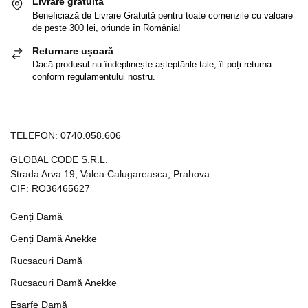
Livrare gratuită
Beneficiază de Livrare Gratuită pentru toate comenzile cu valoare
de peste 300 lei, oriunde în România!
Returnare ușoară
Dacă produsul nu îndeplinește așteptările tale, îl poți returna
conform regulamentului nostru.
TELEFON:
0740.058.606
GLOBAL CODE S.R.L.
Strada Arva 19, Valea Calugareasca, Prahova
CIF: RO36465627
Genți Damă
Genți Damă Anekke
Rucsacuri Damă
Rucsacuri Damă Anekke
Eșarfe Damă