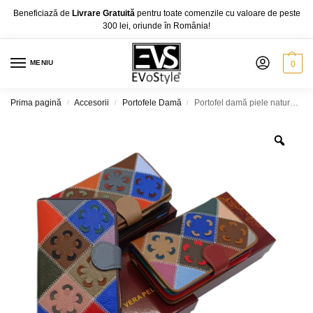
Beneficiază de
Livrare Gratuită
pentru toate comenzile cu valoare de peste
300 lei, oriunde în România!
MENIU
0
Prima pagină
Accesorii
Portofele Damă
Portofel damă piele naturală – model multicolor Ivy Q1133, design patchwork floral
/
/
/