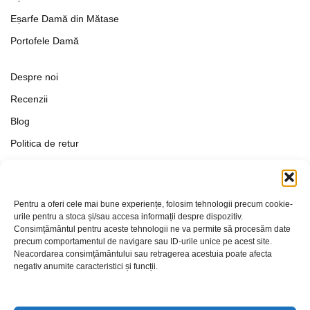
Eșarfe Damă din Mătase
Portofele Damă
Despre noi
Recenzii
Blog
Politica de retur
Formular de retur
Termeni si conditii
Pentru a oferi cele mai bune experiențe, folosim tehnologii precum cookie-
Politica de Confidențialitate
urile pentru a stoca și/sau accesa informații despre dispozitiv.
Consimțământul pentru aceste tehnologii ne va permite să procesăm date
Politica de cookies
precum comportamentul de navigare sau ID-urile unice pe acest site.
Setări Cookie-uri
Neacordarea consimțământului sau retragerea acestuia poate afecta
negativ anumite caracteristici și funcții.
Contact