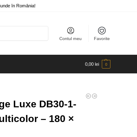
riunde în România!
Caută
Contul meu
Favorite
0,00
lei
0
age Luxe DB30-1-
lticolor – 180 ×