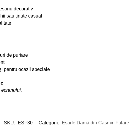
esoriu decorativ
hii sau ținute casual
litate
uri de purtare
ent
 și pentru ocazii speciale
oc
 ecranului.
SKU:
ESF30
Categorii:
Eșarfe Damă din Cașmir
,
Fulare