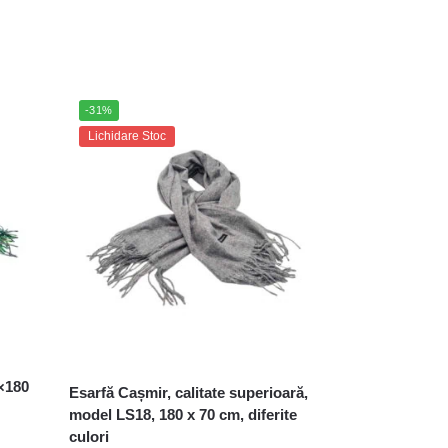
-31%
Lichidare Stoc
×180
Esarfă Cașmir, calitate superioară,
model LS18, 180 x 70 cm, diferite
culori