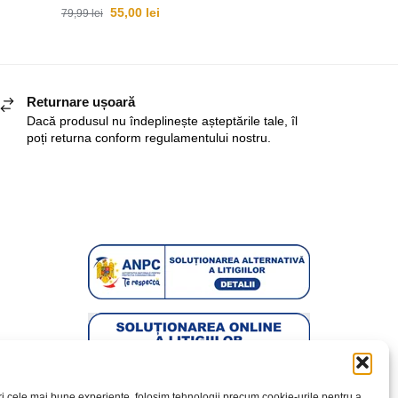
55,00
lei
79,99
lei
Returnare ușoară
Dacă produsul nu îndeplinește așteptările tale, îl
poți returna conform regulamentului nostru.
ri cele mai bune experiențe, folosim tehnologii precum cookie-urile pentru a