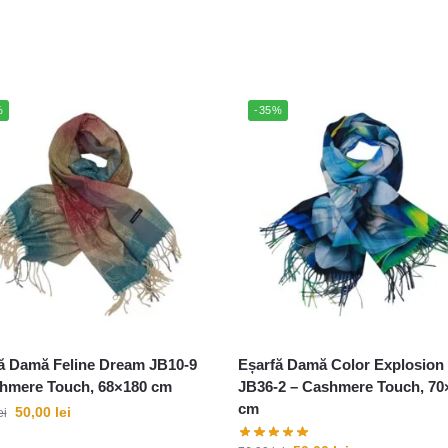
%
-35%
ă Damă Feline Dream JB10-9
Eșarfă Damă Color Explosion
hmere Touch, 68×180 cm
JB36-2 – Cashmere Touch, 70
cm
50,00
lei
ei