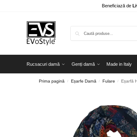
Beneficiază de
Li
Rucsacuri damă
Genți damă
Made in Italy
Prima pagină
Eșarfe Damă
Fulare
Eșarfă 
/
/
/