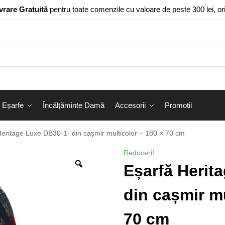
vrare Gratuită
pentru toate comenzile cu valoare de peste 300 lei, o
Eșarfe
Încălțăminte Damă
Accesorii
Promotii
Heritage Luxe DB30-1- din cașmir multicolor – 180 × 70 cm
Reduceri!
Eșarfă Herit
din cașmir mu
70 cm