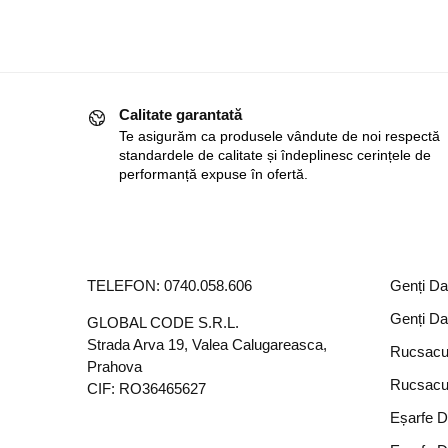
Calitate garantată
Te asigurăm ca produsele vândute de noi respectă
standardele de calitate și îndeplinesc cerințele de
performanță expuse în ofertă.
TELEFON:
0740.058.606
Genți D
Genți D
GLOBAL CODE S.R.L.
Strada Arva 19, Valea Calugareasca,
Rucsacu
Prahova
Rucsacu
CIF: RO36465627
Eșarfe 