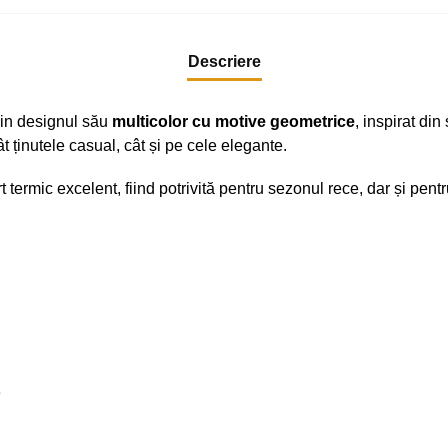
Descriere
in designul său
multicolor cu motive geometrice
, inspirat din
t ținutele casual, cât și pe cele elegante.
rt termic excelent, fiind potrivită pentru sezonul rece, dar și pe
e