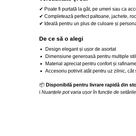
✔ Poate fi purtată la gât, pe umeri sau ca acc
✔ Completează perfect paltoane, jachete, roc
✔ Ideală pentru un plus de culoare și persona
De ce să o alegi
Design elegant și ușor de asortat
Dimensiune generoasă pentru multiple stil
Material apreciat pentru confort și rafinam
Accesoriu potrivit atât pentru uz zilnic, cât
📦
Disponibilă pentru livrare rapidă din st
ℹ️
Nuanțele pot varia ușor în funcție de setările