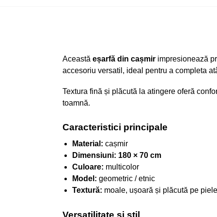
Această
eșarfă din cașmir
impresionează pr
accesoriu versatil, ideal pentru a completa atâ
Textura fină și plăcută la atingere oferă confo
toamnă.
Caracteristici principale
Material:
cașmir
Dimensiuni:
180 × 70 cm
Culoare:
multicolor
Model:
geometric / etnic
Textură:
moale, ușoară și plăcută pe piel
Versatilitate și stil