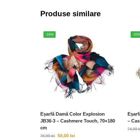
Produse similare
-35%
-33
Eșarfă Damă Color Explosion
Eșarf
JB36-3 – Cashmere Touch, 70×180
– Cas
cm
74,99
l
50,00
lei
76,99
lei