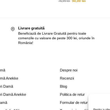
50,00
lei
76,99
lei
Livrare gratuită
Beneficiază de Livrare Gratuită pentru toate
comenzile cu valoare de peste 300 lei, oriunde în
România!
amă
Despre noi
amă Anekke
Recenzii
ri Damă
Blog
ri Damă Anekke
Politica de retur
Damă
Formular de retur
Pentru a ofe