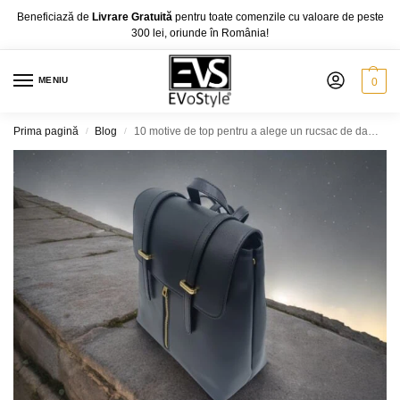
Beneficiază de
Livrare Gratuită
pentru toate comenzile cu valoare de peste
300 lei, oriunde în România!
MENIU
0
Prima pagină
Blog
10 motive de top pentru a alege un rucsac de damă din piele naturală
/
/