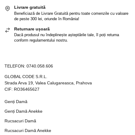
Livrare gratuită
Beneficiază de Livrare Gratuită pentru toate comenzile cu valoare
de peste 300 lei, oriunde în România!
Returnare ușoară
Dacă produsul nu îndeplinește așteptările tale, îl poți returna
conform regulamentului nostru.
TELEFON:
0740.058.606
GLOBAL CODE S.R.L.
Strada Arva 19, Valea Calugareasca, Prahova
CIF: RO36465627
Genți Damă
Genți Damă Anekke
Rucsacuri Damă
Rucsacuri Damă Anekke