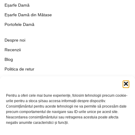
Eșarfe Damă
Eșarfe Damă din Mătase
Portofele Damă
Despre noi
Recenzii
Blog
Politica de retur
Formular de retur
Termeni si conditii
Pentru a oferi cele mai bune experiențe, folosim tehnologii precum cookie-
Politica de Confidențialitate
urile pentru a stoca și/sau accesa informații despre dispozitiv.
Consimțământul pentru aceste tehnologii ne va permite să procesăm date
Politica de cookies
precum comportamentul de navigare sau ID-urile unice pe acest site.
Setări Cookie-uri
Neacordarea consimțământului sau retragerea acestuia poate afecta
negativ anumite caracteristici și funcții.
Contact