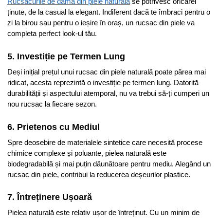
Rucsacurile de damă din piele naturală
se potrivesc oricărei
ținute, de la casual la elegant. Indiferent dacă te îmbraci pentru o
zi la birou sau pentru o ieșire în oraș, un rucsac din piele va
completa perfect look-ul tău.
5. Investiție pe Termen Lung
Deși inițial prețul unui rucsac din piele naturală poate părea mai
ridicat, acesta reprezintă o investiție pe termen lung. Datorită
durabilității și aspectului atemporal, nu va trebui să-ți cumperi un
nou rucsac la fiecare sezon.
6. Prietenos cu Mediul
Spre deosebire de materialele sintetice care necesită procese
chimice complexe și poluante, pielea naturală este
biodegradabilă și mai puțin dăunătoare pentru mediu. Alegând un
rucsac din piele, contribui la reducerea deșeurilor plastice.
7. Întreținere Ușoară
Pielea naturală este relativ ușor de întreținut. Cu un minim de