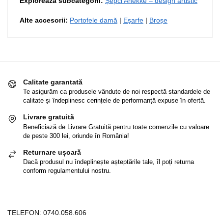
Explorează subcategorii:
Șepci Anekke – design artistic
Alte accesorii:
Portofele damă
|
Eșarfe
|
Broșe
Calitate garantată
Te asigurăm ca produsele vândute de noi respectă standardele de
calitate și îndeplinesc cerințele de performanță expuse în ofertă.
Livrare gratuită
Beneficiază de Livrare Gratuită pentru toate comenzile cu valoare
de peste 300 lei, oriunde în România!
Returnare ușoară
Dacă produsul nu îndeplinește așteptările tale, îl poți returna
conform regulamentului nostru.
TELEFON:
0740.058.606