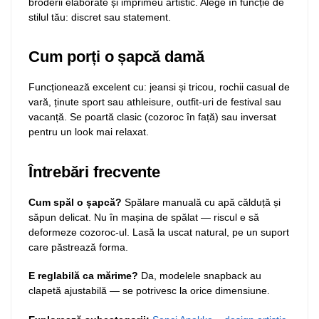
broderii elaborate și imprimeu artistic. Alege în funcție de
stilul tău: discret sau statement.
Cum porți o șapcă damă
Funcționează excelent cu: jeansi și tricou, rochii casual de
vară, ținute sport sau athleisure, outfit-uri de festival sau
vacanță. Se poartă clasic (cozoroc în față) sau inversat
pentru un look mai relaxat.
Întrebări frecvente
Cum spăl o șapcă?
Spălare manuală cu apă călduță și
săpun delicat. Nu în mașina de spălat — riscul e să
deformeze cozoroc-ul. Lasă la uscat natural, pe un suport
care păstrează forma.
E reglabilă ca mărime?
Da, modelele snapback au
clapetă ajustabilă — se potrivesc la orice dimensiune.