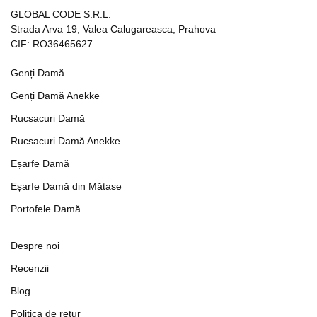
GLOBAL CODE S.R.L.
Strada Arva 19, Valea Calugareasca, Prahova
CIF: RO36465627
Genți Damă
Genți Damă Anekke
Rucsacuri Damă
Rucsacuri Damă Anekke
Eșarfe Damă
Eșarfe Damă din Mătase
Portofele Damă
Despre noi
Recenzii
Blog
Politica de retur