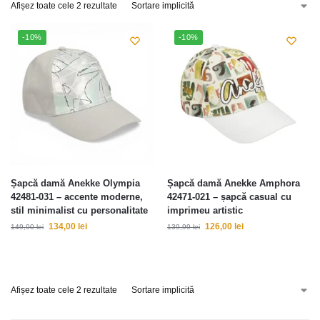
Afișez toate cele 2 rezultate
-10%
-10%
Șapcă damă Anekke Olympia
Șapcă damă Anekke Amphora
42481-031 – accente moderne,
42471-021 – șapcă casual cu
stil minimalist cu personalitate
imprimeu artistic
134,00
lei
126,00
lei
149,00
lei
139,99
lei
Afișez toate cele 2 rezultate