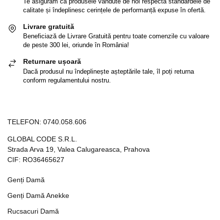
Te asigurăm ca produsele vândute de noi respectă standardele de
calitate și îndeplinesc cerințele de performanță expuse în ofertă.
Livrare gratuită
Beneficiază de Livrare Gratuită pentru toate comenzile cu valoare
de peste 300 lei, oriunde în România!
Returnare ușoară
Dacă produsul nu îndeplinește așteptările tale, îl poți returna
conform regulamentului nostru.
TELEFON:
0740.058.606
GLOBAL CODE S.R.L.
Strada Arva 19, Valea Calugareasca, Prahova
CIF: RO36465627
Genți Damă
Genți Damă Anekke
Rucsacuri Damă