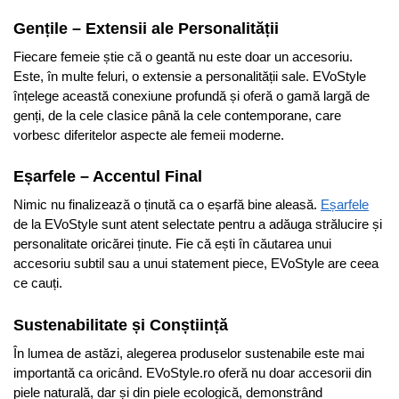
Gențile – Extensii ale Personalității
Fiecare femeie știe că o geantă nu este doar un accesoriu.
Este, în multe feluri, o extensie a personalității sale. EVoStyle
înțelege această conexiune profundă și oferă o gamă largă de
genți, de la cele clasice până la cele contemporane, care
vorbesc diferitelor aspecte ale femeii moderne.
Eșarfele – Accentul Final
Nimic nu finalizează o ținută ca o eșarfă bine aleasă.
Eșarfele
de la EVoStyle sunt atent selectate pentru a adăuga strălucire și
personalitate oricărei ținute. Fie că ești în căutarea unui
accesoriu subtil sau a unui statement piece, EVoStyle are ceea
ce cauți.
Sustenabilitate și Conștiință
În lumea de astăzi, alegerea produselor sustenabile este mai
importantă ca oricând. EVoStyle.ro oferă nu doar accesorii din
piele naturală, dar și din piele ecologică, demonstrând