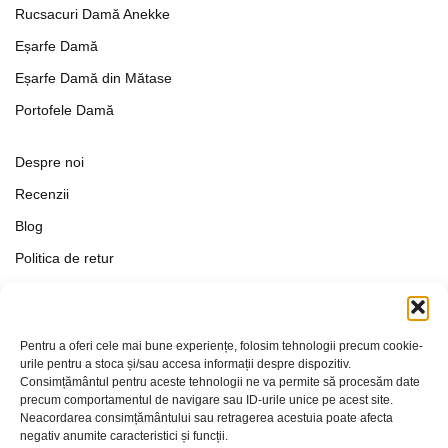
Rucsacuri Damă Anekke
Eșarfe Damă
Eșarfe Damă din Mătase
Portofele Damă
Despre noi
Recenzii
Blog
Politica de retur
Formular de retur
Termeni si conditii
Pentru a oferi cele mai bune experiențe, folosim tehnologii precum cookie-
Politica de Confidențialitate
urile pentru a stoca și/sau accesa informații despre dispozitiv.
Consimțământul pentru aceste tehnologii ne va permite să procesăm date
Politica de cookies
precum comportamentul de navigare sau ID-urile unice pe acest site.
Setări Cookie-uri
Neacordarea consimțământului sau retragerea acestuia poate afecta
negativ anumite caracteristici și funcții.
Contact