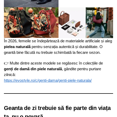
În 2026, femeile se îndepărtează de materialele artificiale și aleg
pielea naturală
pentru senzația autentică și durabilitate. O
geantă bine făcută nu trebuie schimbată la fiecare sezon.
👉 Multe dintre aceste modele se regăsesc în colecțiile de
genți de damă din piele naturală
, gândite pentru purtare
zilnică:
https://evostyle.ro/c/genti-dama/genti-piele-naturala/
Geanta de zi trebuie să fie parte din viața
ta, nu o povară