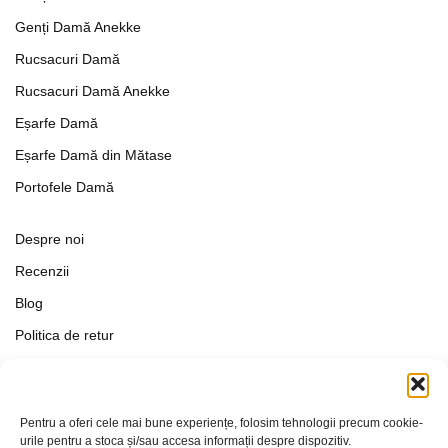
Genți Damă Anekke
Rucsacuri Damă
Rucsacuri Damă Anekke
Eșarfe Damă
Eșarfe Damă din Mătase
Portofele Damă
Despre noi
Recenzii
Blog
Politica de retur
Formular de retur
Termeni si conditii
Pentru a oferi cele mai bune experiențe, folosim tehnologii precum cookie-
Politica de Confidențialitate
urile pentru a stoca și/sau accesa informații despre dispozitiv.