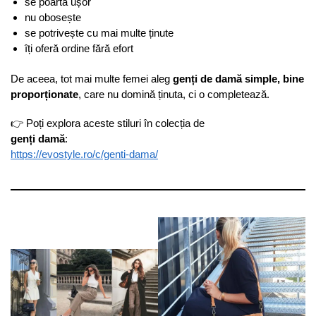
se poartă ușor
nu obosește
se potrivește cu mai multe ținute
îți oferă ordine fără efort
De aceea, tot mai multe femei aleg
genți de damă simple, bine
proporționate
, care nu domină ținuta, ci o completează.
👉 Poți explora aceste stiluri în colecția de
genți damă
:
https://evostyle.ro/c/genti-dama/