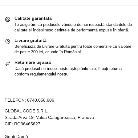
Calitate garantată
Te asigurăm ca produsele vândute de noi respectă standardele de
calitate și îndeplinesc cerințele de performanță expuse în ofertă.
Livrare gratuită
Beneficiază de Livrare Gratuită pentru toate comenzile cu valoare
de peste 300 lei, oriunde în România!
Returnare ușoară
Dacă produsul nu îndeplinește așteptările tale, îl poți returna
conform regulamentului nostru.
TELEFON:
0740.058.606
GLOBAL CODE S.R.L.
Strada Arva 19, Valea Calugareasca, Prahova
CIF: RO36465627
Genți Damă