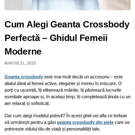
Cum Alegi Geanta Crossbody
Perfectă – Ghidul Femeii
Moderne
MARTIE 31, 2025
Geanta crossbody
este mai mult decât un accesoriu – este
aliatul ideal al femeii active, elegante și mereu în mișcare. O
porți cu ușurință, îți eliberează mâinile, îți păstrează lucrurile
esențiale aproape și, în același timp, îți completează ținuta cu un
aer relaxat și sofisticat.
Dar cum alegi modelul potrivit? În acest ghid vei afla ce trebuie
să urmărești pentru a găsi
geanta crossbody din piele
care se
potrivește stilului tău de viață și personalității tale.