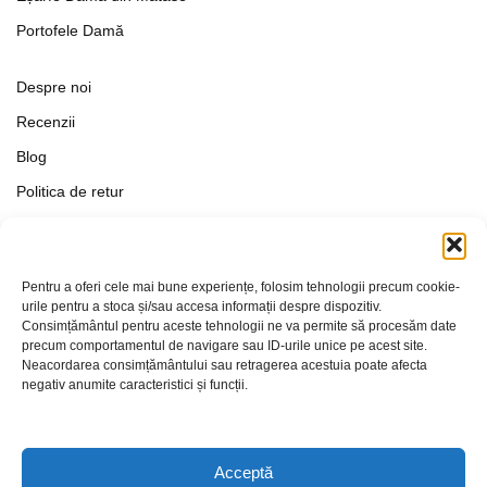
Portofele Damă
Despre noi
Recenzii
Blog
Politica de retur
Formular de retur
Termeni si conditii
Pentru a oferi cele mai bune experiențe, folosim tehnologii precum cookie-
Politica de Confidențialitate
urile pentru a stoca și/sau accesa informații despre dispozitiv.
Consimțământul pentru aceste tehnologii ne va permite să procesăm date
Politica de cookies
precum comportamentul de navigare sau ID-urile unice pe acest site.
Setări Cookie-uri
Neacordarea consimțământului sau retragerea acestuia poate afecta
negativ anumite caracteristici și funcții.
Contact
Acceptă