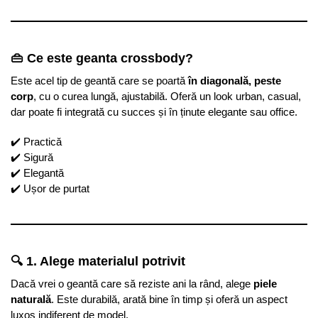
👜 Ce este geanta crossbody?
Este acel tip de geantă care se poartă
în diagonală, peste
corp
, cu o curea lungă, ajustabilă. Oferă un look urban, casual,
dar poate fi integrată cu succes și în ținute elegante sau office.
✔️ Practică
✔️ Sigură
✔️ Elegantă
✔️ Ușor de purtat
🔍 1. Alege materialul potrivit
Dacă vrei o geantă care să reziste ani la rând, alege
piele
naturală
. Este durabilă, arată bine în timp și oferă un aspect
luxos indiferent de model.