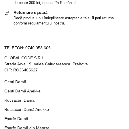
de peste 300 lei, oriunde în România!
Returnare ușoară
Dacă produsul nu îndeplinește așteptările tale, îl poți returna
conform regulamentului nostru.
TELEFON:
0740.058.606
GLOBAL CODE S.R.L.
Strada Arva 19, Valea Calugareasca, Prahova
CIF: RO36465627
Genți Damă
Genți Damă Anekke
Rucsacuri Damă
Rucsacuri Damă Anekke
Eșarfe Damă
Eșarfe Damă din Mătase