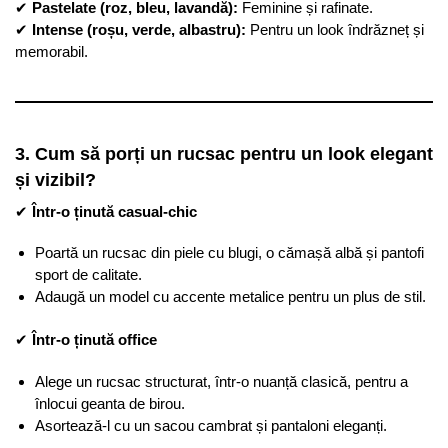
✔
Pastelate (roz, bleu, lavandă):
Feminine și rafinate.
✔
Intense (roșu, verde, albastru):
Pentru un look îndrăzneț și
memorabil.
3. Cum să porți un rucsac pentru un look elegant
și vizibil?
✔
Într-o ținută casual-chic
Poartă un rucsac din piele cu blugi, o cămașă albă și pantofi
sport de calitate.
Adaugă un model cu accente metalice pentru un plus de stil.
✔
Într-o ținută office
Alege un rucsac structurat, într-o nuanță clasică, pentru a
înlocui geanta de birou.
Asortează-l cu un sacou cambrat și pantaloni eleganți.