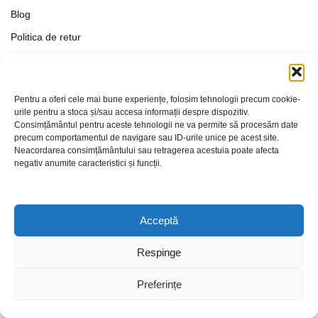
Blog
Politica de retur
Formular de retur
Termeni si conditii
Pentru a oferi cele mai bune experiențe, folosim tehnologii precum cookie-
Politica de Confidențialitate
urile pentru a stoca și/sau accesa informații despre dispozitiv.
Consimțământul pentru aceste tehnologii ne va permite să procesăm date
Politica de cookies
precum comportamentul de navigare sau ID-urile unice pe acest site.
Setări Cookie-uri
Neacordarea consimțământului sau retragerea acestuia poate afecta
negativ anumite caracteristici și funcții.
Contact
Acceptă
Respinge
Preferințe