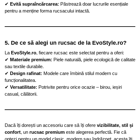
✔
Evită supraîncărcarea:
Păstrează doar lucrurile esențiale
pentru a menține forma rucsacului intactă.
5. De ce să alegi un rucsac de la EvoStyle.ro?
La
EvoStyle.ro
, fiecare rucsac este selectat pentru a oferi:
✔
Materiale premium:
Piele naturală, piele ecologică de calitate
sau textile durabile.
✔
Design rafinat:
Modele care îmbină stilul modern cu
funcționalitatea.
✔
Versatilitate:
Potrivite pentru orice ocazie – birou, ieșiri
casual, călătorii.
Dacă îți dorești un accesoriu care să îți ofere
vizibilitate, stil și
confort
, un
rucsac premium
este alegerea perfectă. Fie că
optezi pentru un model clasic, modern sau îndrăzneț, acesta îți