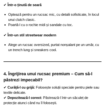
✔
Într-o ținută de seară
Optează pentru un rucsac mic, cu detalii sofisticate, în locul
unui clutch clasic.
Poartă-l cu o rochie midi și sandale cu toc.
✔
Într-un stil streetwear modern
Alege un rucsac oversized, purtat nonșalant pe un umăr, cu
un trench lung și sneakers cool.
4. Îngrijirea unui rucsac premium – Cum să-l
păstrezi impecabil?
✔
Curăță-l cu grijă:
Folosește soluții speciale pentru piele sau
textile delicate.
✔
Depozitează-l corect:
Păstrează-l într-un săculeț de
protecție atunci când nu îl folosești.