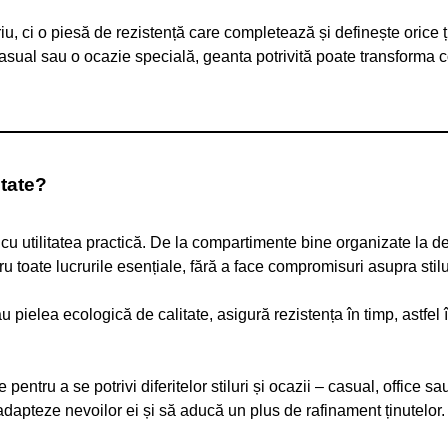
, ci o piesă de rezistență care completează și definește orice ț
 casual sau o ocazie specială, geanta potrivită poate transforma 
itate?
cu utilitatea practică. De la compartimente bine organizate la de
tru toate lucrurile esențiale, fără a face compromisuri asupra stilu
pielea ecologică de calitate, asigură rezistența în timp, astfel 
tru a se potrivi diferitelor stiluri și ocazii – casual, office sa
dapteze nevoilor ei și să aducă un plus de rafinament ținutelor.