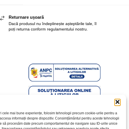
Returnare ușoară
Dacă produsul nu îndeplinește așteptările tale, îl
poți returna conform regulamentului nostru.
ri cele mai bune experiențe, folosim tehnologii precum cookie-urile pentru a
 accesa informații despre dispozitiv. Consimțământul pentru aceste tehnologii
te să procesăm date precum comportamentul de navigare sau ID-urile unice
e. Neacordarea consimțământului sau retragerea acestuia poate afecta