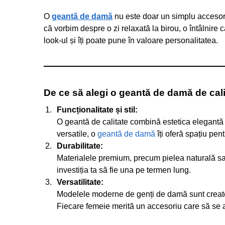
O
geantă de damă
nu este doar un simplu accesoriu
că vorbim despre o zi relaxată la birou, o întâlnire
look-ul și îți poate pune în valoare personalitatea.
De ce să alegi o geantă de damă de cal
Funcționalitate și stil:
O geantă de calitate combină estetica elegantă 
versatile, o
geantă de damă
îți oferă spațiu pen
Durabilitate:
Materialele premium, precum pielea naturală sau 
investiția ta să fie una pe termen lung.
Versatilitate:
Modelele moderne de genți de damă sunt create pen
Fiecare femeie merită un accesoriu care să se a