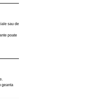
ciale sau de
rante poate
e.
m geanta