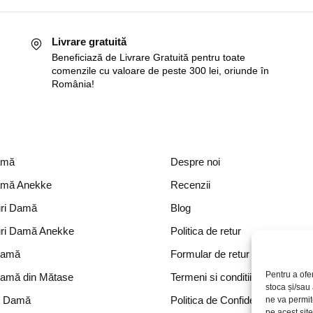
Livrare gratuită
Beneficiază de Livrare Gratuită pentru toate
comenzile cu valoare de peste 300 lei, oriunde în
România!
amă
Despre noi
amă Anekke
Recenzii
ri Damă
Blog
ri Damă Anekke
Politica de retur
Damă
Formular de retur
Pentru a ofe
Damă din Mătase
Termeni si conditii
stoca și/sau
e Damă
Politica de Confidențialitate
ne va permi
pe acest sit