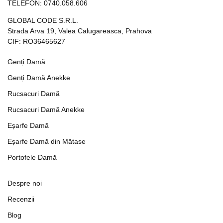
TELEFON:
0740.058.606
GLOBAL CODE S.R.L.
Strada Arva 19, Valea Calugareasca, Prahova
CIF: RO36465627
Genți Damă
Genți Damă Anekke
Rucsacuri Damă
Rucsacuri Damă Anekke
Eșarfe Damă
Eșarfe Damă din Mătase
Portofele Damă
Despre noi
Recenzii
Blog