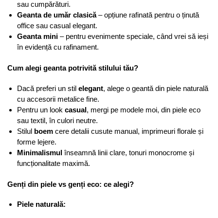
sau cumpărături.
Geanta de umăr clasică
– opțiune rafinată pentru o ținută
office sau casual elegant.
Geanta mini
– pentru evenimente speciale, când vrei să ieși
în evidență cu rafinament.
Cum alegi geanta potrivită stilului tău?
Dacă preferi un stil
elegant
, alege o geantă din piele naturală
cu accesorii metalice fine.
Pentru un look
casual
, mergi pe modele moi, din piele eco
sau textil, în culori neutre.
Stilul
boem
cere detalii cusute manual, imprimeuri florale și
forme lejere.
Minimalismul
înseamnă linii clare, tonuri monocrome și
funcționalitate maximă.
Genți din piele vs genți eco: ce alegi?
Piele naturală: