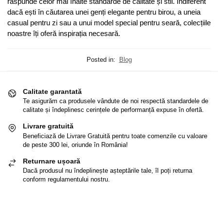
răspunde celor mai înalte standarde de calitate și stil. Indiferent
dacă ești în căutarea unei genți elegante pentru birou, a uneia
casual pentru zi sau a unui model special pentru seară, colecțiile
noastre îți oferă inspirația necesară.
Posted in:
Blog
Calitate garantată
Te asigurăm ca produsele vândute de noi respectă standardele de
calitate și îndeplinesc cerințele de performanță expuse în ofertă.
Livrare gratuită
Beneficiază de Livrare Gratuită pentru toate comenzile cu valoare
de peste 300 lei, oriunde în România!
Returnare ușoară
Dacă produsul nu îndeplinește așteptările tale, îl poți returna
conform regulamentului nostru.