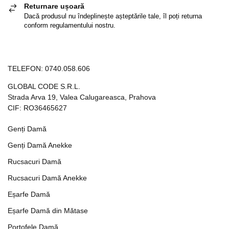
Returnare ușoară
Dacă produsul nu îndeplinește așteptările tale, îl poți returna
conform regulamentului nostru.
TELEFON:
0740.058.606
GLOBAL CODE S.R.L.
Strada Arva 19, Valea Calugareasca, Prahova
CIF: RO36465627
Genți Damă
Genți Damă Anekke
Rucsacuri Damă
Rucsacuri Damă Anekke
Eșarfe Damă
Eșarfe Damă din Mătase
Portofele Damă