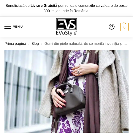
Beneficiază de
Livrare Gratuită
pentru toate comenzile cu valoare de peste
300 lei, oriunde în România!
MENIU
0
Prima pagină
Blog
Genți din piele naturală: de ce merită investiția și cum alegi corect
/
/