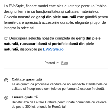
La EVoStyle, fiecare model este ales cu atenție pentru a îmbina
designul feminin cu funcționalitatea și calitatea materialelor.
Colecția noastră de
genți din piele naturală
este gândită pentru
femeile care apreciază accesoriile durabile, elegante și ușor de
integrat în orice stil.
👉 Descoperă selecția noastră completă de
genți din piele
naturală
,
rucsacuri damă
și
portofele damă din piele
naturală
, disponibile pe
EVoStyle.ro
.
Posted in:
Blog
Calitate garantată
Te asigurăm ca produsele vândute de noi respectă standardele de
calitate și îndeplinesc cerințele de performanță expuse în ofertă.
Livrare gratuită
Beneficiază de Livrare Gratuită pentru toate comenzile cu valoare
de peste 300 lei, oriunde în România!