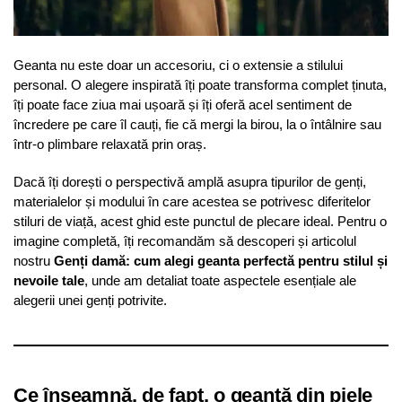
Geanta nu este doar un accesoriu, ci o extensie a stilului
personal. O alegere inspirată îți poate transforma complet ținuta,
îți poate face ziua mai ușoară și îți oferă acel sentiment de
încredere pe care îl cauți, fie că mergi la birou, la o întâlnire sau
într-o plimbare relaxată prin oraș.
Dacă îți dorești o perspectivă amplă asupra tipurilor de genți,
materialelor și modului în care acestea se potrivesc diferitelor
stiluri de viață, acest ghid este punctul de plecare ideal. Pentru o
imagine completă, îți recomandăm să descoperi și articolul
nostru
Genți damă: cum alegi geanta perfectă pentru stilul și
nevoile tale
, unde am detaliat toate aspectele esențiale ale
alegerii unei genți potrivite.
Ce înseamnă, de fapt, o geantă din piele