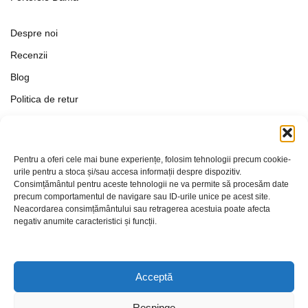
Despre noi
Recenzii
Blog
Politica de retur
Formular de retur
Termeni si conditii
Pentru a oferi cele mai bune experiențe, folosim tehnologii precum cookie-
Politica de Confidențialitate
urile pentru a stoca și/sau accesa informații despre dispozitiv.
Consimțământul pentru aceste tehnologii ne va permite să procesăm date
Politica de cookies
precum comportamentul de navigare sau ID-urile unice pe acest site.
Setări Cookie-uri
Neacordarea consimțământului sau retragerea acestuia poate afecta
negativ anumite caracteristici și funcții.
Contact
Acceptă
Respinge