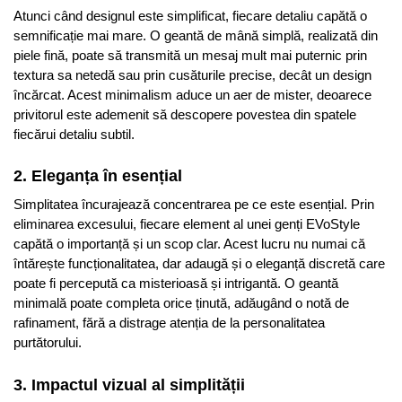
Atunci când designul este simplificat, fiecare detaliu capătă o
semnificație mai mare. O geantă de mână simplă, realizată din
piele fină, poate să transmită un mesaj mult mai puternic prin
textura sa netedă sau prin cusăturile precise, decât un design
încărcat. Acest minimalism aduce un aer de mister, deoarece
privitorul este ademenit să descopere povestea din spatele
fiecărui detaliu subtil.
2.
Eleganța în esențial
Simplitatea încurajează concentrarea pe ce este esențial. Prin
eliminarea excesului, fiecare element al unei genți EVoStyle
capătă o importanță și un scop clar. Acest lucru nu numai că
întărește funcționalitatea, dar adaugă și o eleganță discretă care
poate fi percepută ca misterioasă și intrigantă. O geantă
minimală poate completa orice ținută, adăugând o notă de
rafinament, fără a distrage atenția de la personalitatea
purtătorului.
3.
Impactul vizual al simplității