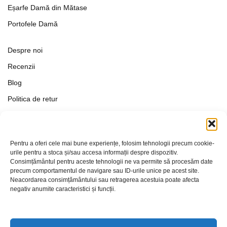
Eșarfe Damă din Mătase
Portofele Damă
Despre noi
Recenzii
Blog
Politica de retur
Formular de retur
Termeni si conditii
Pentru a oferi cele mai bune experiențe, folosim tehnologii precum cookie-
Politica de Confidențialitate
urile pentru a stoca și/sau accesa informații despre dispozitiv.
Consimțământul pentru aceste tehnologii ne va permite să procesăm date
Politica de cookies
precum comportamentul de navigare sau ID-urile unice pe acest site.
Setări Cookie-uri
Neacordarea consimțământului sau retragerea acestuia poate afecta
negativ anumite caracteristici și funcții.
Contact