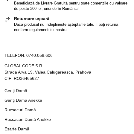
Beneficiază de Livrare Gratuită pentru toate comenzile cu valoare
de peste 300 lei, oriunde în România!
Returnare ușoară
Dacă produsul nu îndeplinește așteptările tale, îl poți returna
conform regulamentului nostru.
TELEFON:
0740.058.606
GLOBAL CODE S.R.L.
Strada Arva 19, Valea Calugareasca, Prahova
CIF: RO36465627
Genți Damă
Genți Damă Anekke
Rucsacuri Damă
Rucsacuri Damă Anekke
Eșarfe Damă