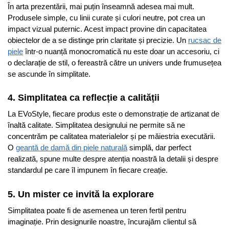
În arta prezentării, mai puțin înseamnă adesea mai mult.
Produsele simple, cu linii curate și culori neutre, pot crea un
impact vizual puternic. Acest impact provine din capacitatea
obiectelor de a se distinge prin claritate și precizie. Un
rucsac de
piele
într-o nuanță monocromatică nu este doar un accesoriu, ci
o declarație de stil, o fereastră către un univers unde frumusețea
se ascunde în simplitate.
4.
Simplitatea ca reflecție a calității
La EVoStyle, fiecare produs este o demonstrație de artizanat de
înaltă calitate. Simplitatea designului ne permite să ne
concentrăm pe calitatea materialelor și pe măiestria executării.
O
geantă de damă din piele naturală
simplă, dar perfect
realizată, spune multe despre atenția noastră la detalii și despre
standardul pe care îl impunem în fiecare creație.
5.
Un mister ce invită la explorare
Simplitatea poate fi de asemenea un teren fertil pentru
imaginație. Prin designurile noastre, încurajăm clientul să