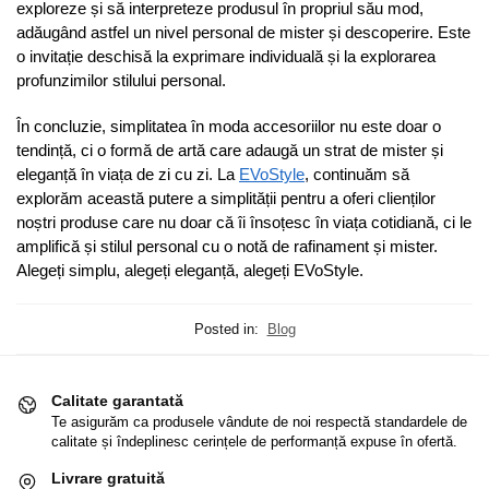
exploreze și să interpreteze produsul în propriul său mod,
adăugând astfel un nivel personal de mister și descoperire. Este
o invitație deschisă la exprimare individuală și la explorarea
profunzimilor stilului personal.
În concluzie, simplitatea în moda accesoriilor nu este doar o
tendință, ci o formă de artă care adaugă un strat de mister și
eleganță în viața de zi cu zi. La
EVoStyle
, continuăm să
explorăm această putere a simplității pentru a oferi clienților
noștri produse care nu doar că îi însoțesc în viața cotidiană, ci le
amplifică și stilul personal cu o notă de rafinament și mister.
Alegeți simplu, alegeți eleganță, alegeți EVoStyle.
Posted in:
Blog
Calitate garantată
Te asigurăm ca produsele vândute de noi respectă standardele de
calitate și îndeplinesc cerințele de performanță expuse în ofertă.
Livrare gratuită