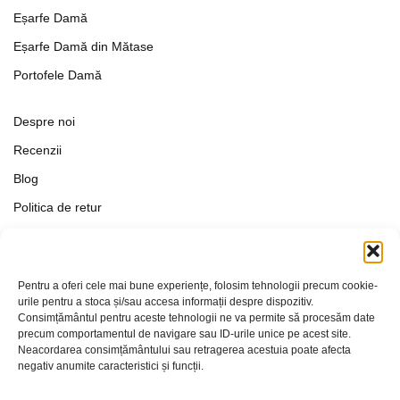
Eșarfe Damă
Eșarfe Damă din Mătase
Portofele Damă
Despre noi
Recenzii
Blog
Politica de retur
Formular de retur
Termeni si conditii
Pentru a oferi cele mai bune experiențe, folosim tehnologii precum cookie-
Politica de Confidențialitate
urile pentru a stoca și/sau accesa informații despre dispozitiv.
Consimțământul pentru aceste tehnologii ne va permite să procesăm date
Politica de cookies
precum comportamentul de navigare sau ID-urile unice pe acest site.
Setări Cookie-uri
Neacordarea consimțământului sau retragerea acestuia poate afecta
negativ anumite caracteristici și funcții.
Contact