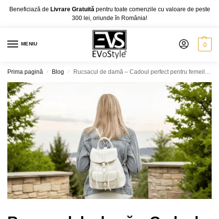
Beneficiază de
Livrare Gratuită
pentru toate comenzile cu valoare de peste
300 lei, oriunde în România!
MENIU
0
Prima pagină
Blog
Rucsacul de damă – Cadoul perfect pentru femeile moderne și active
/
/