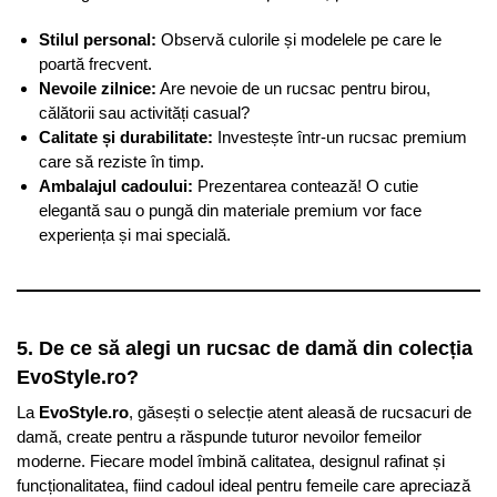
Stilul personal:
Observă culorile și modelele pe care le
poartă frecvent.
Nevoile zilnice:
Are nevoie de un rucsac pentru birou,
călătorii sau activități casual?
Calitate și durabilitate:
Investește într-un rucsac premium
care să reziste în timp.
Ambalajul cadoului:
Prezentarea contează! O cutie
elegantă sau o pungă din materiale premium vor face
experiența și mai specială.
5. De ce să alegi un rucsac de damă din colecția
EvoStyle.ro?
La
EvoStyle.ro
, găsești o selecție atent aleasă de rucsacuri de
damă, create pentru a răspunde tuturor nevoilor femeilor
moderne. Fiecare model îmbină calitatea, designul rafinat și
funcționalitatea, fiind cadoul ideal pentru femeile care apreciază