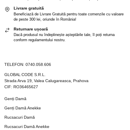
Livrare gratuită
Beneficiază de Livrare Gratuită pentru toate comenzile cu valoare
de peste 300 lei, oriunde în România!
Returnare ușoară
Dacă produsul nu îndeplinește așteptările tale, îl poți returna
conform regulamentului nostru.
TELEFON:
0740.058.606
GLOBAL CODE S.R.L.
Strada Arva 19, Valea Calugareasca, Prahova
CIF: RO36465627
Genți Damă
Genți Damă Anekke
Rucsacuri Damă
Rucsacuri Damă Anekke