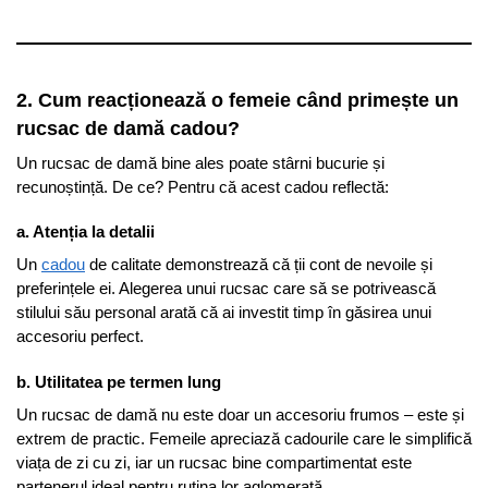
2. Cum reacționează o femeie când primește un
rucsac de damă cadou?
Un rucsac de damă bine ales poate stârni bucurie și
recunoștință. De ce? Pentru că acest cadou reflectă:
a. Atenția la detalii
Un
cadou
de calitate demonstrează că ții cont de nevoile și
preferințele ei. Alegerea unui rucsac care să se potrivească
stilului său personal arată că ai investit timp în găsirea unui
accesoriu perfect.
b. Utilitatea pe termen lung
Un rucsac de damă nu este doar un accesoriu frumos – este și
extrem de practic. Femeile apreciază cadourile care le simplifică
viața de zi cu zi, iar un rucsac bine compartimentat este
partenerul ideal pentru rutina lor aglomerată.