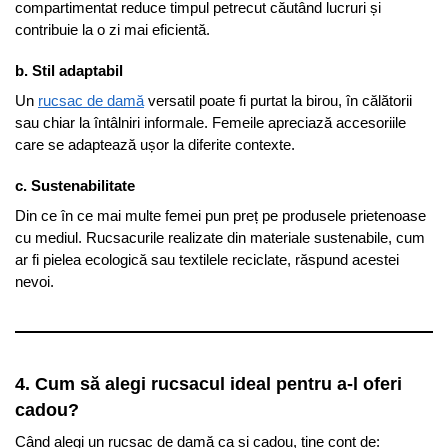
compartimentat reduce timpul petrecut căutând lucruri și
contribuie la o zi mai eficientă.
b. Stil adaptabil
Un
rucsac de damă
versatil poate fi purtat la birou, în călătorii
sau chiar la întâlniri informale. Femeile apreciază accesoriile
care se adaptează ușor la diferite contexte.
c. Sustenabilitate
Din ce în ce mai multe femei pun preț pe produsele prietenoase
cu mediul. Rucsacurile realizate din materiale sustenabile, cum
ar fi pielea ecologică sau textilele reciclate, răspund acestei
nevoi.
4. Cum să alegi rucsacul ideal pentru a-l oferi
cadou?
Când alegi un rucsac de damă ca și cadou, ține cont de: