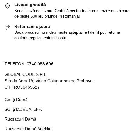
Livrare gratuită
Beneficiază de Livrare Gratuită pentru toate comenzile cu valoare
de peste 300 lei, oriunde în România!
Returnare ușoară
Dacă produsul nu îndeplinește așteptările tale, îl poți returna
conform regulamentului nostru.
TELEFON:
0740.058.606
GLOBAL CODE S.R.L.
Strada Arva 19, Valea Calugareasca, Prahova
CIF: RO36465627
Genți Damă
Genți Damă Anekke
Rucsacuri Damă
Rucsacuri Damă Anekke