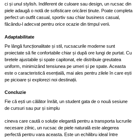
ci și unul stylish. Indiferent de culoare sau design, un rucsac din
piele adaugă o notă de sofisticare oricărei ținute. Poate completa
perfect un outfit casual, sportiv sau chiar business casual,
făcându-l adecvat pentru orice ocazie din timpul verii.
Adaptabilitate
Pe lângă funcționalitate și stil, rucsacurile moderne sunt
proiectate să fie confortabile chiar și după ore lungi de purtat. Cu
bretele ajustabile și spate capitonat, ele distribuie greutatea
uniform, minimizând tensiunea pe umeri și pe spate. Aceasta
este o caracteristică esențială, mai ales pentru zilele în care ești
pe picioare și explorezi noi destinații.
Concluzie
Fie că ești un călător înrăit, un student gata de o nouă sesiune
de cursuri sau pur și simplu
cineva care caută o soluție elegantă pentru a transporta lucrurile
necesare zilnic, un rucsac de piele naturală este alegerea
perfectă pentru vara aceasta. Este un echilibru ideal între