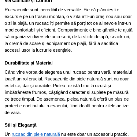
Versatilitate și Confort
Rucsacurile sunt incredibil de versatile. Fie că plănuiești o
excursie pe un traseu montan, o vizită într-un oraș nou sau doar
o zi la plajă, un rucsac îți permite să porți tot ce ai nevoie într-un
mod confortabil și eficient. Compartimentele bine gândite te ajută
să organizezi diversele accesorii, de la sticle de apă, snack-uri,
la cremă de soare și echipament de plajă, fără a sacrifica
accesul ușor la lucrurile esențiale.
Durabilitate și Material
Când vine vorba de alegerea unui rucsac pentru vară, materialul
joacă un rol crucial. Rucsacurile din piele naturală sunt nu doar
estetice, dar și durabile. Pielea rezistă bine la uzură și
îmbătrânește frumos, câștigând caracter și suplețe pe măsură
ce trece timpul. De asemenea, pielea naturală oferă un plus de
protecție conținutului rucsacului, fiind ideală pentru zilele active
de vară.
Stil și Eleganță
Un
rucsac din piele naturală
nu este doar un accesoriu practic,