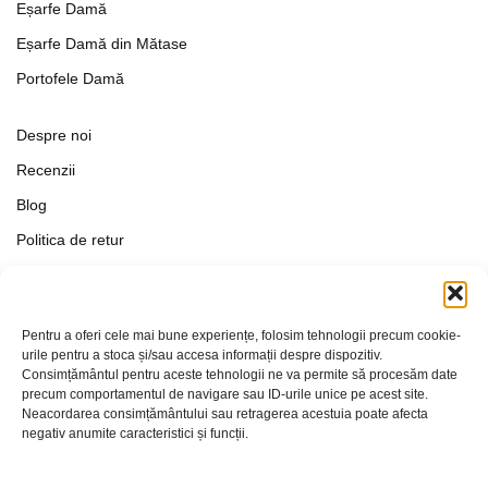
Eșarfe Damă
Eșarfe Damă din Mătase
Portofele Damă
Despre noi
Recenzii
Blog
Politica de retur
Formular de retur
Termeni si conditii
Pentru a oferi cele mai bune experiențe, folosim tehnologii precum cookie-
Politica de Confidențialitate
urile pentru a stoca și/sau accesa informații despre dispozitiv.
Consimțământul pentru aceste tehnologii ne va permite să procesăm date
Politica de cookies
precum comportamentul de navigare sau ID-urile unice pe acest site.
Setări Cookie-uri
Neacordarea consimțământului sau retragerea acestuia poate afecta
negativ anumite caracteristici și funcții.
Contact