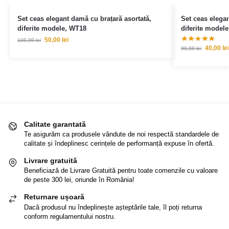
Set ceas elegant damă cu brațară asortată,
Set ceas elegan
diferite modele, WT18
diferite model
50,00
lei
109,99
lei
40,00
lei
99,99
lei
Calitate garantată
Te asigurăm ca produsele vândute de noi respectă standardele de
calitate și îndeplinesc cerințele de performanță expuse în ofertă.
Livrare gratuită
Beneficiază de Livrare Gratuită pentru toate comenzile cu valoare
de peste 300 lei, oriunde în România!
Returnare ușoară
Dacă produsul nu îndeplinește așteptările tale, îl poți returna
conform regulamentului nostru.