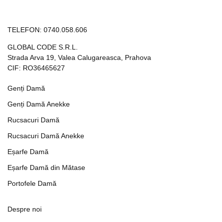
TELEFON:
0740.058.606
GLOBAL CODE S.R.L.
Strada Arva 19, Valea Calugareasca, Prahova
CIF: RO36465627
Genți Damă
Genți Damă Anekke
Rucsacuri Damă
Rucsacuri Damă Anekke
Eșarfe Damă
Eșarfe Damă din Mătase
Portofele Damă
Despre noi