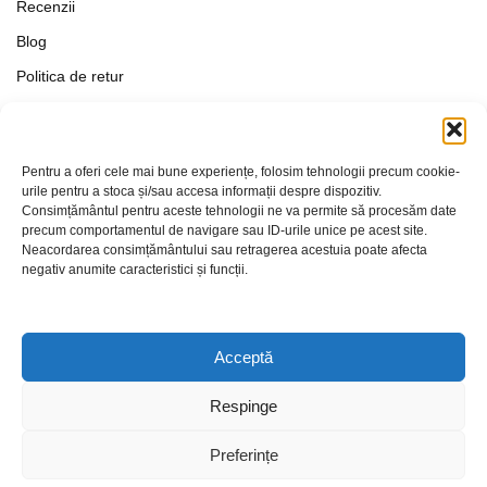
Recenzii
Blog
Politica de retur
Formular de retur
Termeni si conditii
Pentru a oferi cele mai bune experiențe, folosim tehnologii precum cookie-
Politica de Confidențialitate
urile pentru a stoca și/sau accesa informații despre dispozitiv.
Consimțământul pentru aceste tehnologii ne va permite să procesăm date
Politica de cookies
precum comportamentul de navigare sau ID-urile unice pe acest site.
Setări Cookie-uri
Neacordarea consimțământului sau retragerea acestuia poate afecta
negativ anumite caracteristici și funcții.
Contact
Acceptă
Respinge
Preferințe