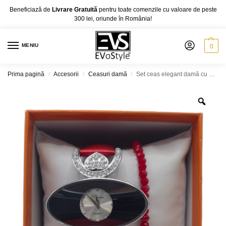
Beneficiază de
Livrare Gratuită
pentru toate comenzile cu valoare de peste
300 lei, oriunde în România!
MENIU
0
Prima pagină
Accesorii
Ceasuri damă
Set ceas elegant damă cu brațară asortată, diferite modele, WT18
/
/
/