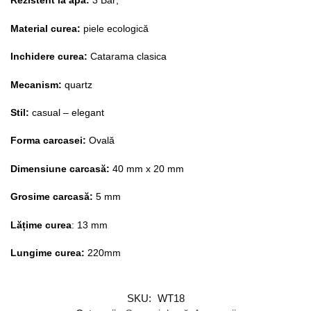
Rezistent la apa:
3 Bar;
Material curea:
piele ecologică
Inchidere curea:
Catarama clasica
Mecanism:
quartz
Stil:
casual – elegant
Forma carcasei:
Ovală
Dimensiune carcasă:
40 mm x 20 mm
Grosime carcasă:
5 mm
Lățime curea
: 13 mm
Lungime curea:
220mm
SKU:
WT18