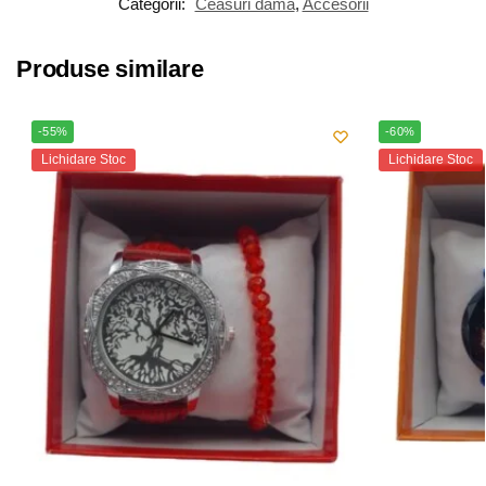
Categorii:
Ceasuri damă
,
Accesorii
Produse similare
-55%
-60%
Lichidare Stoc
Lichidare Stoc