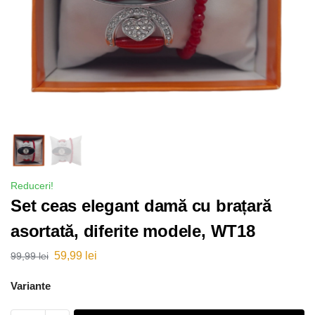
Reduceri!
Set ceas elegant damă cu brațară
asortată, diferite modele, WT18
59,99
lei
99,99
lei
Variante