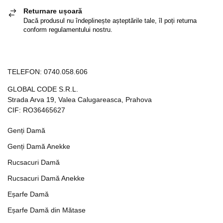
Returnare ușoară
Dacă produsul nu îndeplinește așteptările tale, îl poți returna
conform regulamentului nostru.
TELEFON:
0740.058.606
GLOBAL CODE S.R.L.
Strada Arva 19, Valea Calugareasca, Prahova
CIF: RO36465627
Genți Damă
Genți Damă Anekke
Rucsacuri Damă
Rucsacuri Damă Anekke
Eșarfe Damă
Eșarfe Damă din Mătase