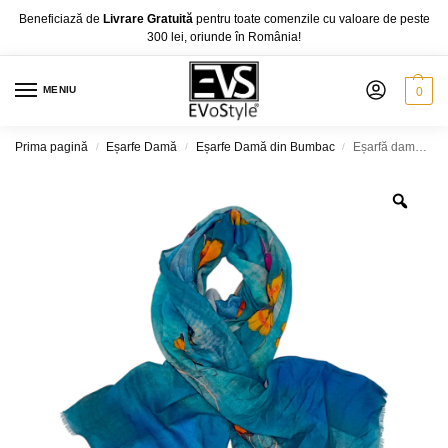
Beneficiază de
Livrare Gratuită
pentru toate comenzile cu valoare de peste
300 lei, oriunde în România!
MENIU
0
Prima pagină
Eșarfe Damă
Eșarfe Damă din Bumbac
Eșarfă damă bumbac 100% – Turquoise Butterfly Garden B09-3 (65×180 cm) | Print Artistic, Cutie Cadou
/
/
/