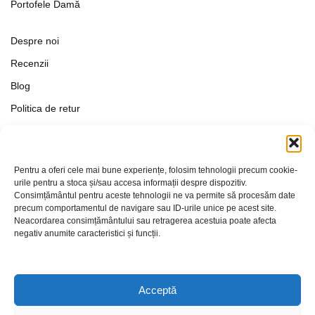
Portofele Damă
Despre noi
Recenzii
Blog
Politica de retur
Formular de retur
Termeni si conditii
Pentru a oferi cele mai bune experiențe, folosim tehnologii precum cookie-
Politica de Confidențialitate
urile pentru a stoca și/sau accesa informații despre dispozitiv.
Consimțământul pentru aceste tehnologii ne va permite să procesăm date
Politica de cookies
precum comportamentul de navigare sau ID-urile unice pe acest site.
Setări Cookie-uri
Neacordarea consimțământului sau retragerea acestuia poate afecta
negativ anumite caracteristici și funcții.
Contact
Acceptă