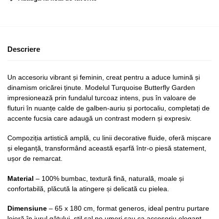
Descriere
Un accesoriu vibrant și feminin, creat pentru a aduce lumină și
dinamism oricărei ținute. Modelul Turquoise Butterfly Garden
impresionează prin fundalul turcoaz intens, pus în valoare de
fluturi în nuanțe calde de galben-auriu și portocaliu, completați de
accente fucsia care adaugă un contrast modern și expresiv.
Compoziția artistică amplă, cu linii decorative fluide, oferă mișcare
și eleganță, transformând această eșarfă într-o piesă statement,
ușor de remarcat.
Material
– 100% bumbac, textură fină, naturală, moale și
confortabilă, plăcută la atingere și delicată cu pielea.
Dimensiune
– 65 x 180 cm, format generos, ideal pentru purtare
lejeră în jurul gâtului, stil șal pe umeri sau ca accesoriu elegant