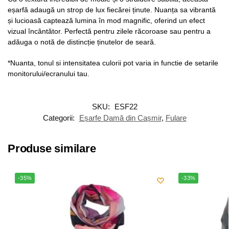
eșarfă adaugă un strop de lux fiecărei ținute. Nuanța sa vibrantă
și lucioasă captează lumina în mod magnific, oferind un efect
vizual încântător. Perfectă pentru zilele răcoroase sau pentru a
adăuga o notă de distincție ținutelor de seară.
*Nuanta, tonul si intensitatea culorii pot varia in functie de setarile
monitorului/ecranului tau.
SKU:
ESF22
Categorii:
Eșarfe Damă din Cașmir
,
Fulare
Produse similare
-35%
-33%