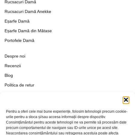
Rucsacuri Damă
Rucsacuri Damă Anekke
Eșarfe Damă
Eșarfe Damă din Mătase
Portofele Damă
Despre noi
Recenzii
Blog
Politica de retur
Formular de retur
Termeni si conditii
Pentru a oferi cele mai bune experiențe, folosim tehnologii precum cookie-
Politica de Confidențialitate
urile pentru a stoca și/sau accesa informații despre dispozitiv.
Consimțământul pentru aceste tehnologii ne va permite să procesăm date
Politica de cookies
precum comportamentul de navigare sau ID-urile unice pe acest site.
Setări Cookie-uri
Neacordarea consimțământului sau retragerea acestuia poate afecta