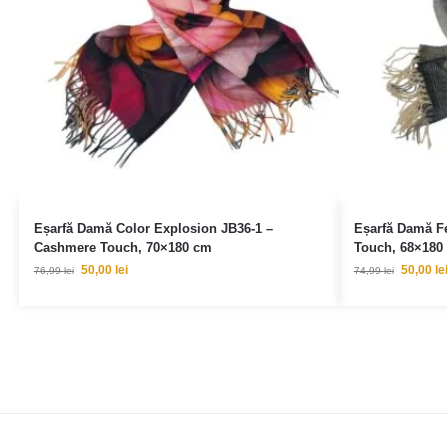
Eșarfă Damă Color Explosion JB36-1 –
Eșarfă Damă F
Cashmere Touch, 70×180 cm
Touch, 68×180
50,00
lei
50,00
lei
76,99
lei
74,99
lei