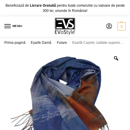
Beneficiază de
Livrare Gratuită
pentru toate comenzile cu valoare de peste
300 lei, oriunde în România!
MENIU
0
Prima pagină
Eșarfe Damă
Fulare
Esarfă Cașmir, calitate superioară, model LA30, 180 x 68 cm, diferite culori
/
/
/