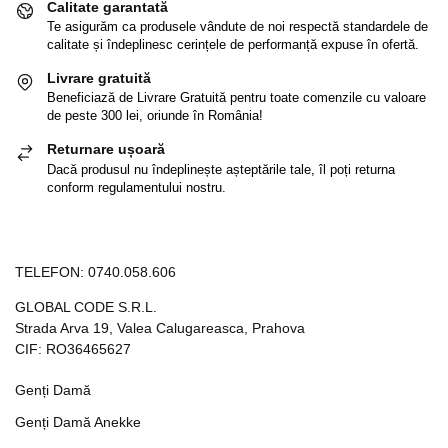
Calitate garantată
Te asigurăm ca produsele vândute de noi respectă standardele de
calitate și îndeplinesc cerințele de performanță expuse în ofertă.
Livrare gratuită
Beneficiază de Livrare Gratuită pentru toate comenzile cu valoare
de peste 300 lei, oriunde în România!
Returnare ușoară
Dacă produsul nu îndeplinește așteptările tale, îl poți returna
conform regulamentului nostru.
TELEFON:
0740.058.606
GLOBAL CODE S.R.L.
Strada Arva 19, Valea Calugareasca, Prahova
CIF: RO36465627
Genți Damă
Genți Damă Anekke