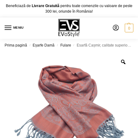
Beneficiază de
Livrare Gratuită
pentru toate comenzile cu valoare de peste
300 lei, oriunde în România!
MENIU
0
Prima pagină
Eșarfe Damă
Fulare
Esarfă Cașmir, calitate superioară, model LX15-A, 180 x 70 cm, diferite culori
/
/
/