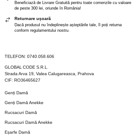
Beneficiază de Livrare Gratuită pentru toate comenzile cu valoare
de peste 300 lei, oriunde în România!
Returnare ușoară
Dacă produsul nu îndeplinește așteptările tale, îl poți returna
conform regulamentului nostru.
TELEFON:
0740.058.606
GLOBAL CODE S.R.L.
Strada Arva 19, Valea Calugareasca, Prahova
CIF: RO36465627
Genți Damă
Genți Damă Anekke
Rucsacuri Damă
Rucsacuri Damă Anekke
Eșarfe Damă