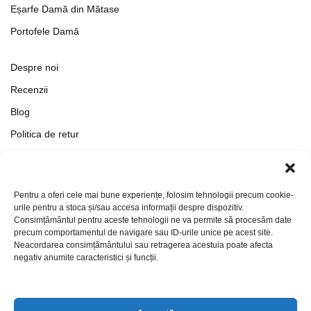
Eșarfe Damă din Mătase
Portofele Damă
Despre noi
Recenzii
Blog
Politica de retur
Formular de retur
Termeni si conditii
Pentru a oferi cele mai bune experiențe, folosim tehnologii precum cookie-
Politica de Confidențialitate
urile pentru a stoca și/sau accesa informații despre dispozitiv.
Consimțământul pentru aceste tehnologii ne va permite să procesăm date
Politica de cookies
precum comportamentul de navigare sau ID-urile unice pe acest site.
Setări Cookie-uri
Neacordarea consimțământului sau retragerea acestuia poate afecta
negativ anumite caracteristici și funcții.
Contact