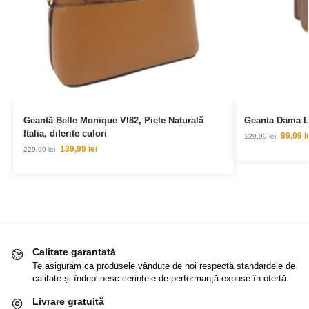
Geantă Belle Monique VI82, Piele Naturală
Geanta Dama Lu
Italia, diferite culori
99,99
l
129,99
lei
139,99
lei
229,99
lei
Calitate garantată
Te asigurăm ca produsele vândute de noi respectă standardele de
calitate și îndeplinesc cerințele de performanță expuse în ofertă.
Livrare gratuită