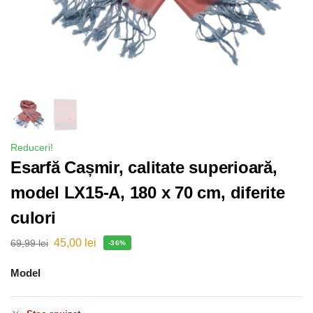
Reduceri!
Esarfă Cașmir, calitate superioară,
model LX15-A, 180 x 70 cm, diferite
culori
45,00
lei
69,99
lei
-36%
Model