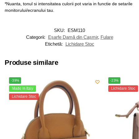
*Nuanta, tonul si intensitatea culorii pot varia in functie de setarile
monitorului/ecranului tau.
SKU:
ESM110
Categorii:
Eșarfe Damă din Cașmir
,
Fulare
Etichetă:
Lichidare Stoc
Produse similare
-39%
-23%
Made in Italy
Lichidare Stoc
Lichidare Stoc