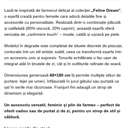
Lasă-te inspirată de farmecul delicat al colecției
„Feline Dream”
,
o eșarfă creată pentru femeile care adoră detaliile fine și
accesoriile cu personalitate. Realizată dintr-o combinație plăcută
și catifelată (80% viscoză, 20% cașmir), această eșarfă oferă
senzația de „cashmere touch” – moale, caldă și ușoară pe piele.
Modelul în degrade este completat de siluete discrete de pisicuțe,
conturate într-un stil artistic subtil, ceea ce transformă eșarfa într-
un accesoriu unic și expresiv. Tonurile echilibrate o fac ușor de
integrat atât în ținutele de zi, cât și în outfiturile rafinate de seară.
Dimensiunea generoasă
68×180 cm
îți permite multiple stiluri de
purtare: lejer pe umeri, înfășurată în jurul gâtului sau purtată ca
șal în serile mai răcoroase. Franjurii fini adaugă un strop de
dinamism și eleganță.
Un accesoriu versatil, feminin și plin de farmec – perfect de
oferit cadou sau de purtat zi de zi, pentru un strop de stil și
căldură.