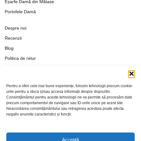
Eșarfe Damă din Mătase
Portofele Damă
Despre noi
Recenzii
Blog
Politica de retur
Formular de retur
Termeni si conditii
Pentru a oferi cele mai bune experiențe, folosim tehnologii precum cookie-
Politica de Confidențialitate
urile pentru a stoca și/sau accesa informații despre dispozitiv.
Consimțământul pentru aceste tehnologii ne va permite să procesăm date
Politica de cookies
precum comportamentul de navigare sau ID-urile unice pe acest site.
Setări Cookie-uri
Neacordarea consimțământului sau retragerea acestuia poate afecta
negativ anumite caracteristici și funcții.
Contact
Acceptă