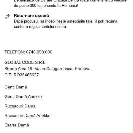
Beneficiază de Livrare Gratuită pentru toate comenzile cu valoare
de peste 300 lei, oriunde în România!
Returnare ușoară
Dacă produsul nu îndeplinește așteptările tale, îl poți returna
conform regulamentului nostru.
TELEFON:
0740.058.606
GLOBAL CODE S.R.L.
Strada Arva 19, Valea Calugareasca, Prahova
CIF: RO36465627
Genți Damă
Genți Damă Anekke
Rucsacuri Damă
Rucsacuri Damă Anekke
Eșarfe Damă