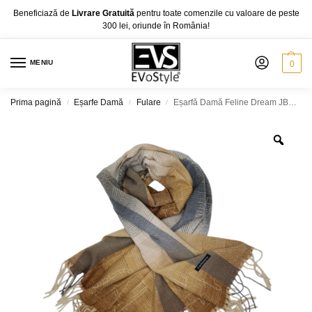
Beneficiază de
Livrare Gratuită
pentru toate comenzile cu valoare de peste
300 lei, oriunde în România!
MENIU
0
Prima pagină
Eșarfe Damă
Fulare
Eșarfă Damă Feline Dream JB10-2 – Cashmere Touch, 68×180 cm
/
/
/