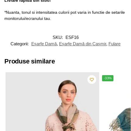
Livrare rapida din stoc!
*Nuanta, tonul si intensitatea culorii pot varia in functie de setarile
monitorului/ecranului tau.
SKU:
ESF16
Categorii:
Eșarfe Damă
,
Eșarfe Damă din Cașmir
,
Fulare
Produse similare
-33%