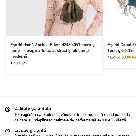
Eșarfă damă Anekke Eikon 42480-051 maro și
Eșarfă Damă F
nude – design artistic abstract și eleganță
Touch, 68×180
modernă
50,00
lei
74,99
lei
119,00
lei
Calitate garantată
Te asigurăm ca produsele vândute de noi respectă standardele de
calitate și îndeplinesc cerințele de performanță expuse în ofertă.
Livrare gratuită