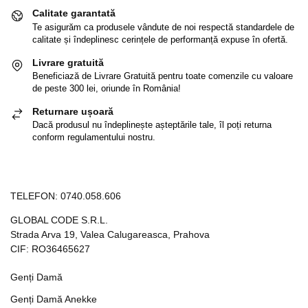
Calitate garantată
Te asigurăm ca produsele vândute de noi respectă standardele de
calitate și îndeplinesc cerințele de performanță expuse în ofertă.
Livrare gratuită
Beneficiază de Livrare Gratuită pentru toate comenzile cu valoare
de peste 300 lei, oriunde în România!
Returnare ușoară
Dacă produsul nu îndeplinește așteptările tale, îl poți returna
conform regulamentului nostru.
TELEFON:
0740.058.606
GLOBAL CODE S.R.L.
Strada Arva 19, Valea Calugareasca, Prahova
CIF: RO36465627
Genți Damă
Genți Damă Anekke