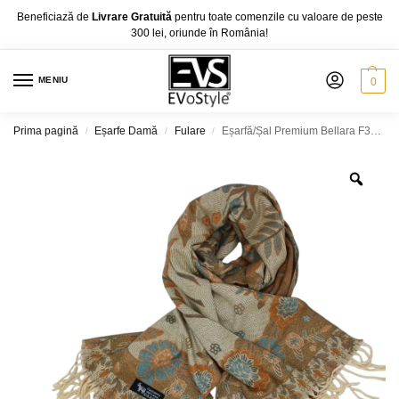
Beneficiază de
Livrare Gratuită
pentru toate comenzile cu valoare de peste
300 lei, oriunde în România!
MENIU
0
Prima pagină
Eșarfe Damă
Fulare
Eșarfă/Șal Premium Bellara F31-3 din Lână Moale/Cașmir – dimensiune 60 × 180 cm
/
/
/