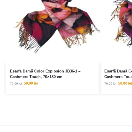
Eșarfă Damă Color Explosion JB36-1 –
Eșarfă Damă Co
Cashmere Touch, 70×180 cm
Cashmere Touc
50,00
lei
50,00
lei
76,99
lei
76,99
lei