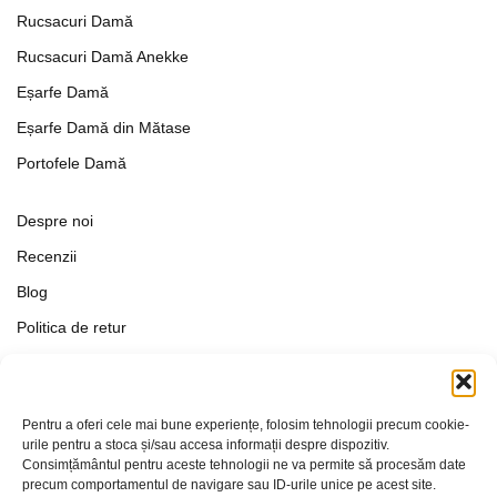
Rucsacuri Damă
Rucsacuri Damă Anekke
Eșarfe Damă
Eșarfe Damă din Mătase
Portofele Damă
Despre noi
Recenzii
Blog
Politica de retur
Formular de retur
Termeni si conditii
Pentru a oferi cele mai bune experiențe, folosim tehnologii precum cookie-
Politica de Confidențialitate
urile pentru a stoca și/sau accesa informații despre dispozitiv.
Consimțământul pentru aceste tehnologii ne va permite să procesăm date
Politica de cookies
precum comportamentul de navigare sau ID-urile unice pe acest site.