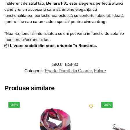
Indiferent de stilul tău,
Bellara F3
1 este alegerea perfectă atunci
când vrei un accesoriu care să îmbine eleganța cu
funcționalitatea, perfecțiunea estetică cu confortul absolut. Ideală
pentru tine sau ca un cadou special pentru cineva drag.
*Nuanta, tonul si intensitatea culorii pot varia in functie de setarile
monitorului/ecranului tau.
📦
Livrare rapidă din stoc, oriunde în România.
SKU:
ESF30
Categorii:
Eșarfe Damă din Cașmir
,
Fulare
Produse similare
-35%
-35%