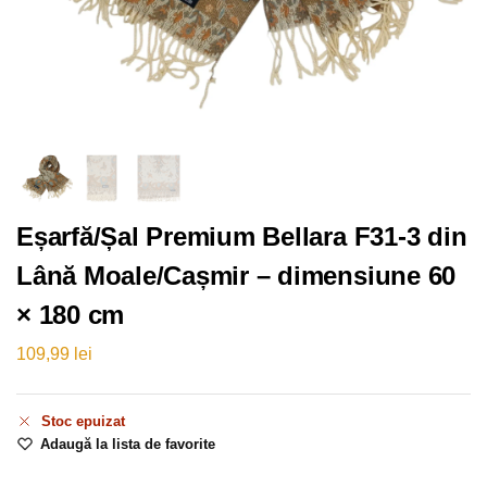
Eșarfă/Șal Premium Bellara F31-3 din
Lână Moale/Cașmir – dimensiune 60
× 180 cm
109,99
lei
Stoc epuizat
Adaugă la lista de favorite