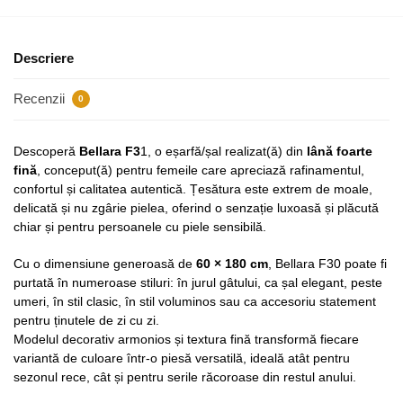
Descriere
Recenzii
0
Descoperă
Bellara F3
1, o eșarfă/șal realizat(ă) din
lână foarte
fină
, conceput(ă) pentru femeile care apreciază rafinamentul,
confortul și calitatea autentică. Țesătura este extrem de moale,
delicată și nu zgârie pielea, oferind o senzație luxoasă și plăcută
chiar și pentru persoanele cu piele sensibilă.
Cu o dimensiune generoasă de
60 × 180 cm
, Bellara F30 poate fi
purtată în numeroase stiluri: în jurul gâtului, ca șal elegant, peste
umeri, în stil clasic, în stil voluminos sau ca accesoriu statement
pentru ținutele de zi cu zi.
Modelul decorativ armonios și textura fină transformă fiecare
variantă de culoare într-o piesă versatilă, ideală atât pentru
sezonul rece, cât și pentru serile răcoroase din restul anului.