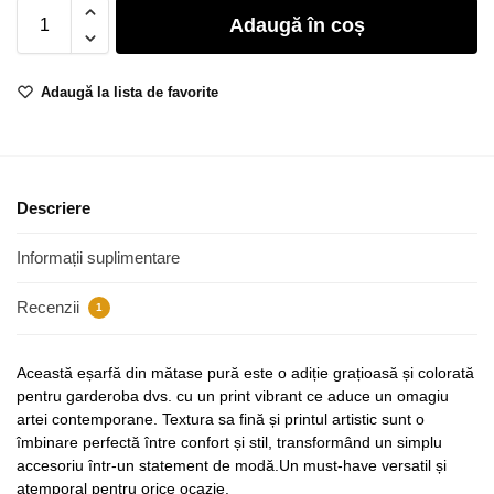
Adaugă în coș
Adaugă la lista de favorite
Descriere
Informații suplimentare
Recenzii
1
Această eșarfă din mătase pură este o adiție grațioasă și colorată
pentru garderoba dvs. cu un print vibrant ce aduce un omagiu
artei contemporane. Textura sa fină și printul artistic sunt o
îmbinare perfectă între confort și stil, transformând un simplu
accesoriu într-un statement de modă.Un must-have versatil și
atemporal pentru orice ocazie.