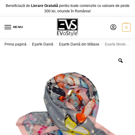
Beneficiază de
Livrare Gratuită
pentru toate comenzile cu valoare de peste
300 lei, oriunde în România!
MENIU
0
Prima pagină
Eșarfe Damă
Eșarfe Damă din Mătase
Esarfa Modern Grace – Matase 100%, 180 X 85 Cm, diferite modele
/
/
/