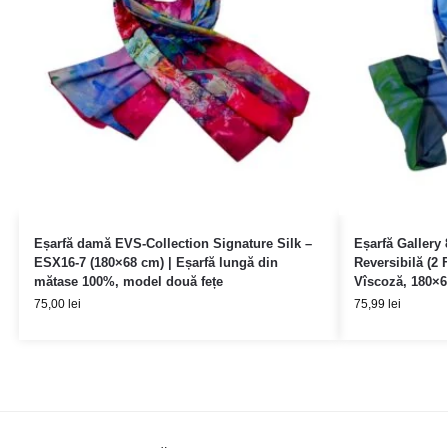
Eșarfă damă EVS-Collection Signature Silk –
Eșarfă Gallery 
ESX16-7 (180×68 cm) | Eșarfă lungă din
Reversibilă (2
mătase 100%, model două fețe
Vîscoză, 180×6
75,00
lei
75,99
lei