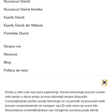
Rucsacuri Damă
Rucsacuri Damă Anekke
Eșarfe Damă
Eșarfe Damă din Mătase
Portofele Damă
Despre noi
Recenzii
Blog
Politica de retur
Formular de retur
Termeni si conditii
Pentru a oferi cele mai bune experiențe, folosim tehnologii precum cookie-
Politica de Confidențialitate
urile pentru a stoca și/sau accesa informații despre dispozitiv.
Consimțământul pentru aceste tehnologii ne va permite să procesăm date
Politica de cookies
precum comportamentul de navigare sau ID-urile unice pe acest site.
Setări Cookie-uri
Neacordarea consimțământului sau retragerea acestuia poate afecta