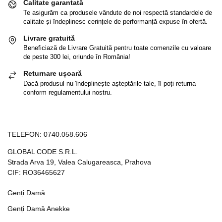
Calitate garantată
Te asigurăm ca produsele vândute de noi respectă standardele de
calitate și îndeplinesc cerințele de performanță expuse în ofertă.
Livrare gratuită
Beneficiază de Livrare Gratuită pentru toate comenzile cu valoare
de peste 300 lei, oriunde în România!
Returnare ușoară
Dacă produsul nu îndeplinește așteptările tale, îl poți returna
conform regulamentului nostru.
TELEFON:
0740.058.606
GLOBAL CODE S.R.L.
Strada Arva 19, Valea Calugareasca, Prahova
CIF: RO36465627
Genți Damă
Genți Damă Anekke