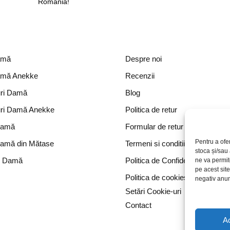
România!
amă
Despre noi
amă Anekke
Recenzii
ri Damă
Blog
ri Damă Anekke
Politica de retur
Damă
Formular de retur
Pentru a ofe
Damă din Mătase
Termeni si conditii
stoca și/sau
e Damă
Politica de Confidențialitate
ne va permi
pe acest sit
Politica de cookies
negativ anumi
Setări Cookie-uri
Contact
A