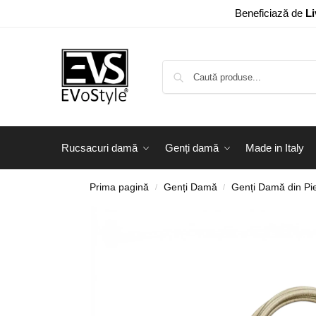
Beneficiază de
Li
Rucsacuri damă
Genți damă
Made in Italy
Prima pagină
Genți Damă
Genți Damă din Pie
/
/