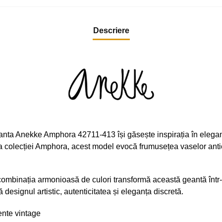
Descriere
ta Anekke Amphora 42711-413 își găsește inspirația în eleganț
 a colecției Amphora, acest model evocă frumusețea vaselor antic
și combinația armonioasă de culori transformă această geantă într
designul artistic, autenticitatea și eleganța discretă.
ente vintage