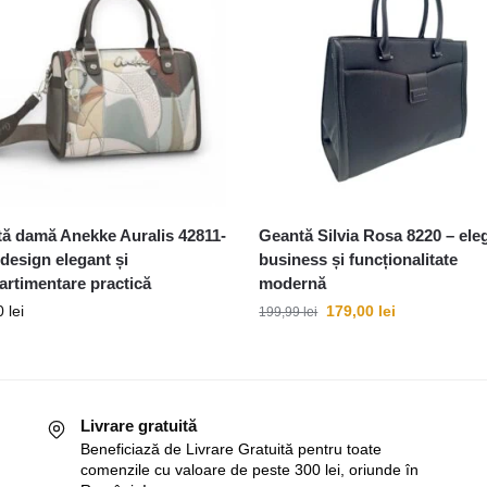
ă damă Anekke Auralis 42811-
Geantă Silvia Rosa 8220 – ele
 design elegant și
business și funcționalitate
rtimentare practică
modernă
0
lei
179,00
lei
199,99
lei
Livrare gratuită
Beneficiază de Livrare Gratuită pentru toate
comenzile cu valoare de peste 300 lei, oriunde în