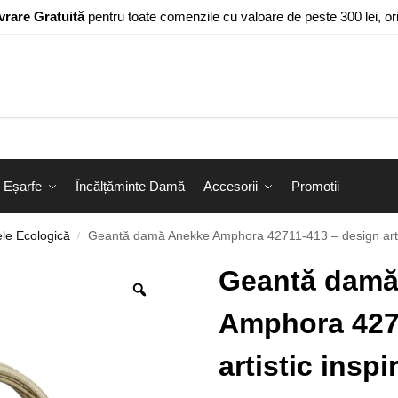
vrare Gratuită
pentru toate comenzile cu valoare de peste 300 lei, o
Eșarfe
Încălțăminte Damă
Accesorii
Promotii
le Ecologică
Geantă damă Anekke Amphora 42711-413 – design artist
/
Geantă damă
Amphora 427
artistic inspi