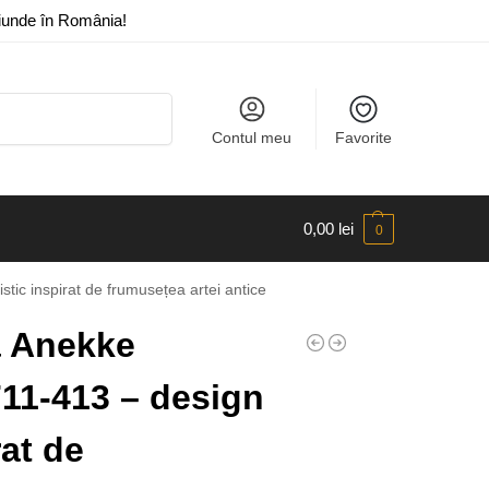
riunde în România!
Caută
Contul meu
Favorite
0,00
lei
0
ic inspirat de frumusețea artei antice
 Anekke
11-413 – design
rat de