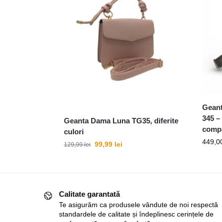
Geant
345 –
Geanta Dama Luna TG35, diferite
compa
culori
449,0
99,99
lei
129,99
lei
Calitate garantată
Te asigurăm ca produsele vândute de noi respectă
standardele de calitate și îndeplinesc cerințele de