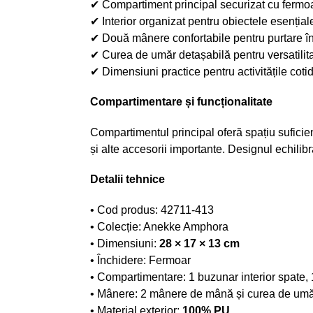
✔ Compartiment principal securizat cu fermo
✔ Interior organizat pentru obiectele esențiale
✔ Două mânere confortabile pentru purtare 
✔ Curea de umăr detașabilă pentru versatilita
✔ Dimensiuni practice pentru activitățile coti
Compartimentare și funcționalitate
Compartimentul principal oferă spațiu suficien
și alte accesorii importante. Designul echilibra
Detalii tehnice
• Cod produs: 42711-413
• Colecție: Anekke Amphora
• Dimensiuni:
28 × 17 × 13 cm
• Închidere: Fermoar
• Compartimentare: 1 buzunar interior spate, 
• Mânere: 2 mânere de mână și curea de umă
• Material exterior:
100% PU