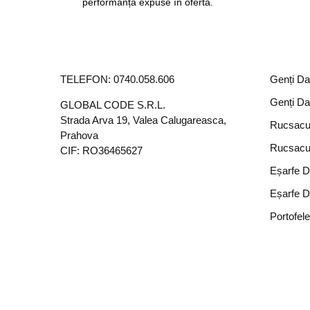
performanță expuse în ofertă.
TELEFON:
0740.058.606
Genți D
Genți D
GLOBAL CODE S.R.L.
Strada Arva 19, Valea Calugareasca,
Rucsacu
Prahova
Rucsacu
CIF: RO36465627
Eșarfe 
Eșarfe 
Portofel