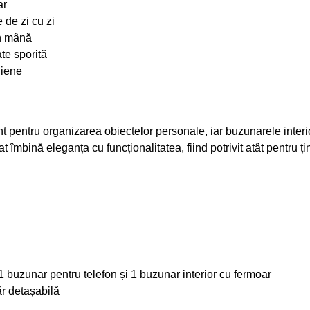
ar
 de zi cu zi
în mână
te sporită
diene
t pentru organizarea obiectelor personale, iar buzunarele interio
t îmbină eleganța cu funcționalitatea, fiind potrivit atât pentru ț
1 buzunar pentru telefon și 1 buzunar interior cu fermoar
r detașabilă