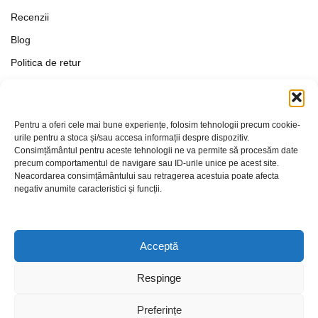
Recenzii
Blog
Politica de retur
Formular de retur
Termeni si conditii
Pentru a oferi cele mai bune experiențe, folosim tehnologii precum cookie-
Politica de Confidențialitate
urile pentru a stoca și/sau accesa informații despre dispozitiv.
Consimțământul pentru aceste tehnologii ne va permite să procesăm date
Politica de cookies
precum comportamentul de navigare sau ID-urile unice pe acest site.
Setări Cookie-uri
Neacordarea consimțământului sau retragerea acestuia poate afecta
negativ anumite caracteristici și funcții.
Contact
Acceptă
Respinge
Preferințe