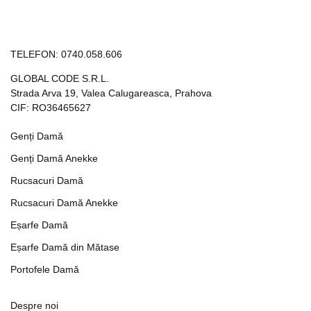
TELEFON:
0740.058.606
GLOBAL CODE S.R.L.
Strada Arva 19, Valea Calugareasca, Prahova
CIF: RO36465627
Genți Damă
Genți Damă Anekke
Rucsacuri Damă
Rucsacuri Damă Anekke
Eșarfe Damă
Eșarfe Damă din Mătase
Portofele Damă
Despre noi