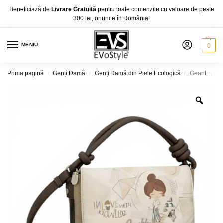
Beneficiază de
Livrare Gratuită
pentru toate comenzile cu valoare de peste
300 lei, oriunde în România!
MENIU
0
Prima pagină
Genți Damă
Genți Damă din Piele Ecologică
Geantă crossbody damă Anekke Sophia 42803-383 – design artistic și eleganță practică
/
/
/