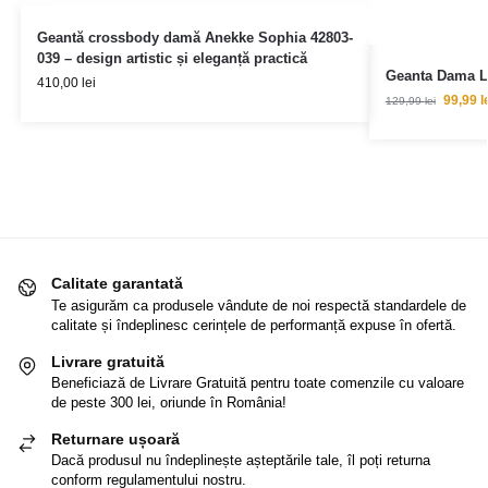
Geantă crossbody damă Anekke Sophia 42803-
039 – design artistic și eleganță practică
Geanta Dama Lu
410,00
lei
99,99
l
129,99
lei
Calitate garantată
Te asigurăm ca produsele vândute de noi respectă standardele de
calitate și îndeplinesc cerințele de performanță expuse în ofertă.
Livrare gratuită
Beneficiază de Livrare Gratuită pentru toate comenzile cu valoare
de peste 300 lei, oriunde în România!
Returnare ușoară
Dacă produsul nu îndeplinește așteptările tale, îl poți returna
conform regulamentului nostru.