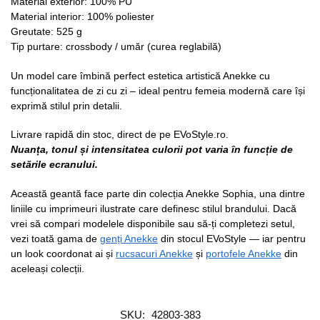
Material exterior: 100% PU
Material interior: 100% poliester
Greutate: 525 g
Tip purtare: crossbody / umăr (curea reglabilă)
Un model care îmbină perfect estetica artistică Anekke cu
funcționalitatea de zi cu zi – ideal pentru femeia modernă care își
exprimă stilul prin detalii.
Livrare rapidă din stoc, direct de pe EVoStyle.ro.
Nuanța, tonul și intensitatea culorii pot varia în funcție de
setările ecranului.
Această geantă face parte din colecția Anekke Sophia, una dintre
liniile cu imprimeuri ilustrate care definesc stilul brandului. Dacă
vrei să compari modelele disponibile sau să-ți completezi setul,
vezi toată gama de
genți Anekke
din stocul EVoStyle — iar pentru
un look coordonat ai și
rucsacuri Anekke
și
portofele Anekke
din
aceleași colecții.
SKU:
42803-383