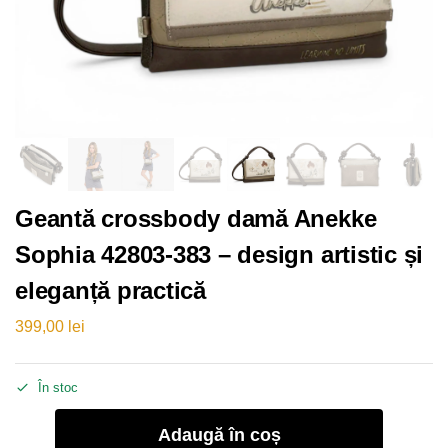
Geantă crossbody damă Anekke
Sophia 42803-383 – design artistic și
eleganță practică
399,00
lei
În stoc
Adaugă în coș