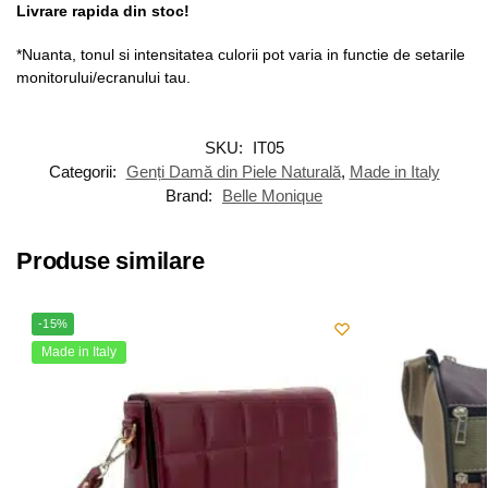
Livrare rapida din stoc!
*Nuanta, tonul si intensitatea culorii pot varia in functie de setarile
monitorului/ecranului tau.
SKU:
IT05
Categorii:
Genți Damă din Piele Naturală
,
Made in Italy
Brand:
Belle Monique
Produse similare
-15%
Made in Italy