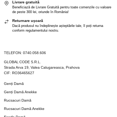
Livrare gratuită
Beneficiază de Livrare Gratuită pentru toate comenzile cu valoare
de peste 300 lei, oriunde în România!
Returnare ușoară
Dacă produsul nu îndeplinește așteptările tale, îl poți returna
conform regulamentului nostru.
TELEFON:
0740.058.606
GLOBAL CODE S.R.L.
Strada Arva 19, Valea Calugareasca, Prahova
CIF: RO36465627
Genți Damă
Genți Damă Anekke
Rucsacuri Damă
Rucsacuri Damă Anekke
Eșarfe Damă