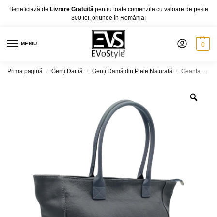
Beneficiază de
Livrare Gratuită
pentru toate comenzile cu valoare de peste
300 lei, oriunde în România!
MENIU
0
Prima pagină
Genți Damă
Genți Damă din Piele Naturală
Geanta Belle Monique Grande IT05, Piele Naturala Italia, diferite culori
/
/
/