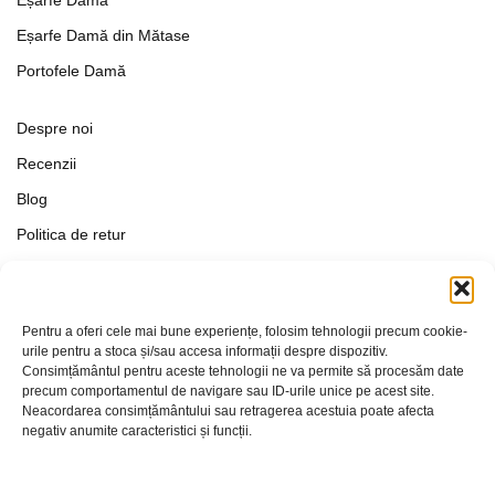
Eșarfe Damă din Mătase
Portofele Damă
Despre noi
Recenzii
Blog
Politica de retur
Formular de retur
Termeni si conditii
Pentru a oferi cele mai bune experiențe, folosim tehnologii precum cookie-
Politica de Confidențialitate
urile pentru a stoca și/sau accesa informații despre dispozitiv.
Consimțământul pentru aceste tehnologii ne va permite să procesăm date
Politica de cookies
precum comportamentul de navigare sau ID-urile unice pe acest site.
Setări Cookie-uri
Neacordarea consimțământului sau retragerea acestuia poate afecta
negativ anumite caracteristici și funcții.
Contact