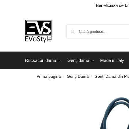
Beneficiază de
Li
Rucsacuri damă
Genți damă
Made in Italy
Prima pagină
Genți Damă
Genți Damă din Pie
/
/