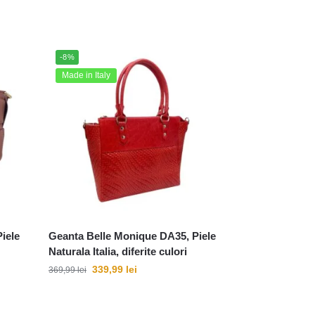
-8%
Made in Italy
iele
Geanta Belle Monique DA35, Piele
Naturala Italia, diferite culori
339,99
lei
369,99
lei