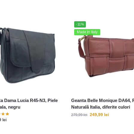
-11%
Made in Italy
a Dama Lucia R45-N3, Piele
Geanta Belle Monique DA64, P
ala, negru
Naturală Italia, diferite culori
249,99
lei
279,99
lei
9
lei