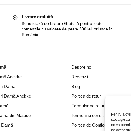
Livrare gratuită
Beneficiază de Livrare Gratuită pentru toate
comenzile cu valoare de peste 300 lei, oriunde în
România!
amă
Despre noi
amă Anekke
Recenzii
ri Damă
Blog
ri Damă Anekke
Politica de retur
Damă
Formular de retur
Pentru a ofe
Damă din Mătase
Termeni si conditii
stoca și/sau
e Damă
Politica de Confidențialitate
ne va permi
pe acest sit