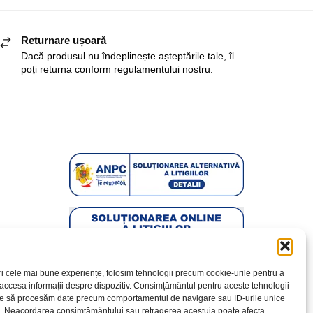
Returnare ușoară
Dacă produsul nu îndeplinește așteptările tale, îl
poți returna conform regulamentului nostru.
ri cele mai bune experiențe, folosim tehnologii precum cookie-urile pentru a
 accesa informații despre dispozitiv. Consimțământul pentru aceste tehnologii
te să procesăm date precum comportamentul de navigare sau ID-urile unice
e. Neacordarea consimțământului sau retragerea acestuia poate afecta