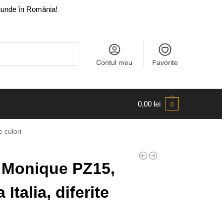
riunde în România!
Caută
Contul meu
Favorite
0,00
lei
0
e culori
 Monique PZ15,
 Italia, diferite