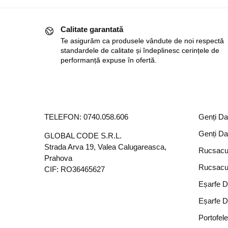
Calitate garantată
Te asigurăm ca produsele vândute de noi respectă
standardele de calitate și îndeplinesc cerințele de
performanță expuse în ofertă.
TELEFON:
0740.058.606
Genți D
Genți D
GLOBAL CODE S.R.L.
Strada Arva 19, Valea Calugareasca,
Rucsacu
Prahova
Rucsacu
CIF: RO36465627
Eșarfe 
Eșarfe 
Portofel