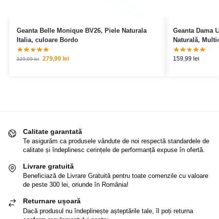
Geanta Belle Monique BV26, Piele Naturala
Geanta Dama Un
Italia, culoare Bordo
Naturală, Multic
279,99
lei
159,99
lei
329,99
lei
Calitate garantată
Te asigurăm ca produsele vândute de noi respectă standardele de
calitate și îndeplinesc cerințele de performanță expuse în ofertă.
Livrare gratuită
Beneficiază de Livrare Gratuită pentru toate comenzile cu valoare
de peste 300 lei, oriunde în România!
Returnare ușoară
Dacă produsul nu îndeplinește așteptările tale, îl poți returna