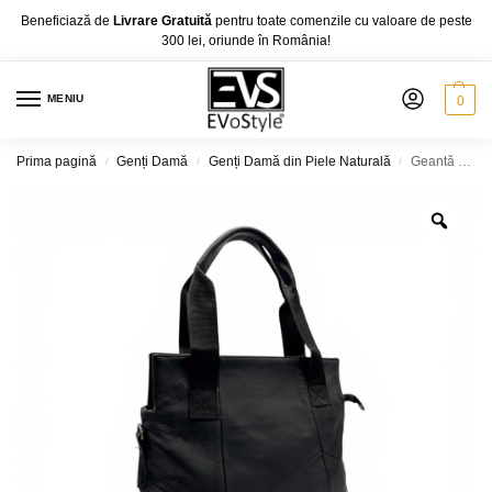
Beneficiază de
Livrare Gratuită
pentru toate comenzile cu valoare de peste
300 lei, oriunde în România!
MENIU
0
Prima pagină
Genți Damă
Genți Damă din Piele Naturală
Geantă damă din piele naturală Lucia B95 – negru elegant, design modern și versatil
/
/
/