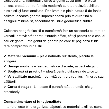
Descoperă rafinamentul discret al genții Lucia B95 – o piesă
unicat, creată pentru femeia modernă care apreciază echilibrul
dintre stil și funcționalitate. Realizată din piele naturală de înaltă
calitate, această geantă impresionează prin textura fină și
designul minimalist, accentuat de liniile geometrice subtile.
Culoarea neagră clasică o transformă într-un accesoriu extrem de
versatil, potrivit atât pentru ținutele office, cât și pentru cele casual
sau elegante. Este genul de geantă pe care te poți baza zilnic,
fără compromisuri de stil.
✔
Material premium
– piele naturală rezistentă, plăcută la
atingere
✔
Design modern
– linii geometrice discrete, aspect elegant
✔
Spațioasă și practică
– ideală pentru utilizarea de zi cu zi
✔
Versatilitate maximă
– potrivită pentru birou, ieșiri în oraș sau
călătorii
✔
Curea detașabilă
– poate fi purtată atât pe umăr, cât și
crossbody
Compartimentare și funcționalitate
Interiorul este bine organizat, căptușit cu material textil rezistent,