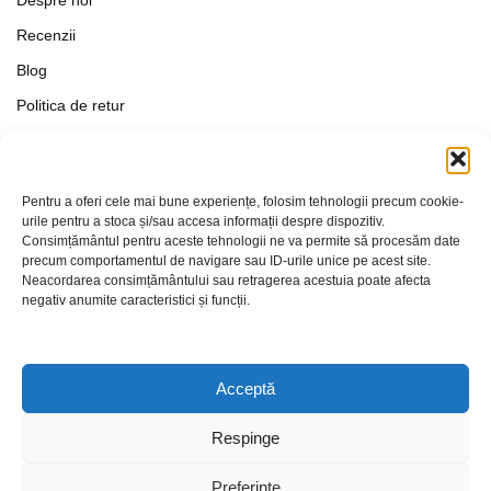
Despre noi
Recenzii
Blog
Politica de retur
Formular de retur
Termeni si conditii
Pentru a oferi cele mai bune experiențe, folosim tehnologii precum cookie-
Politica de Confidențialitate
urile pentru a stoca și/sau accesa informații despre dispozitiv.
Consimțământul pentru aceste tehnologii ne va permite să procesăm date
Politica de cookies
precum comportamentul de navigare sau ID-urile unice pe acest site.
Setări Cookie-uri
Neacordarea consimțământului sau retragerea acestuia poate afecta
negativ anumite caracteristici și funcții.
Contact
Acceptă
Respinge
Preferințe