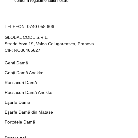
conform regulamentului nostru.
TELEFON:
0740.058.606
GLOBAL CODE S.R.L.
Strada Arva 19, Valea Calugareasca, Prahova
CIF: RO36465627
Genți Damă
Genți Damă Anekke
Rucsacuri Damă
Rucsacuri Damă Anekke
Eșarfe Damă
Eșarfe Damă din Mătase
Portofele Damă