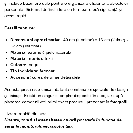
și include buzunare utile pentru o organizare eficientă a obiectelor
personale. Sistemul de închidere cu fermoar oferă siguranță și
acces rapid.
Detalii tehnice:
Dimensiuni aproximative:
40 cm (lungime) x 13 cm (lățime) x
32 cm (înălțime)
Material exterior:
piele naturală
Material interior:
textil
Culoare:
negru
Tip închidere:
fermoar
Accesorii:
curea de umăr detașabilă
Această piesă este unicat, datorită combinației speciale de design
și finisaje. Există un singur exemplar disponibil în stoc, iar după
plasarea comenzii veți primi exact produsul prezentat în fotografii.
Livrare rapidă din stoc.
Nuanta, tonul și intensitatea culorii pot varia în funcție de
setările monitorului/ecranului tău.