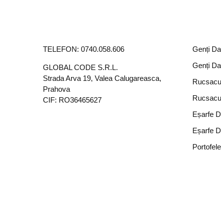
TELEFON:
0740.058.606
Genți D
Genți D
GLOBAL CODE S.R.L.
Strada Arva 19, Valea Calugareasca,
Rucsacu
Prahova
Rucsacu
CIF: RO36465627
Eșarfe 
Eșarfe 
Portofel