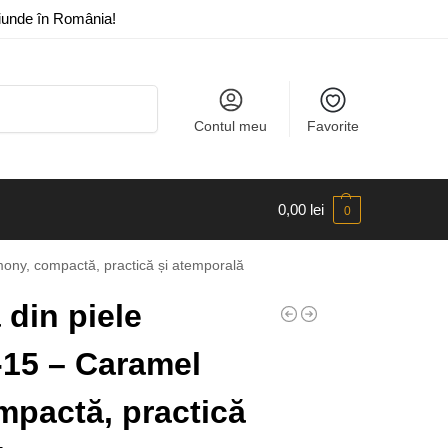
riunde în România!
Caută
Contul meu
Favorite
0,00
lei
0
ony, compactă, practică și atemporală
din piele
-15 – Caramel
pactă, practică