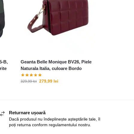
5-B,
Geanta Belle Monique BV26, Piele
rite
Naturala Italia, culoare Bordo
279,99
lei
329,99
lei
Returnare ușoară
Dacă produsul nu îndeplinește așteptările tale, îl
poți returna conform regulamentului nostru.