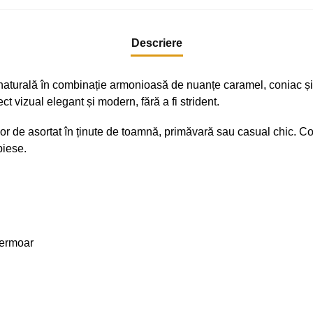
Descriere
 naturală în combinație armonioasă de nuanțe caramel, coniac și
ct vizual elegant și modern, fără a fi strident.
 de asortat în ținute de toamnă, primăvară sau casual chic. Cont
piese.
fermoar