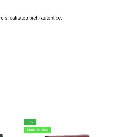
și calitatea pielii autentice.
-15%
Made in Italy