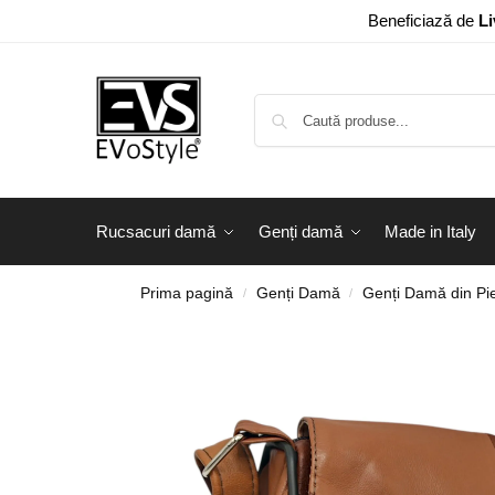
Beneficiază de
Li
Rucsacuri damă
Genți damă
Made in Italy
Prima pagină
Genți Damă
Genți Damă din Pie
/
/