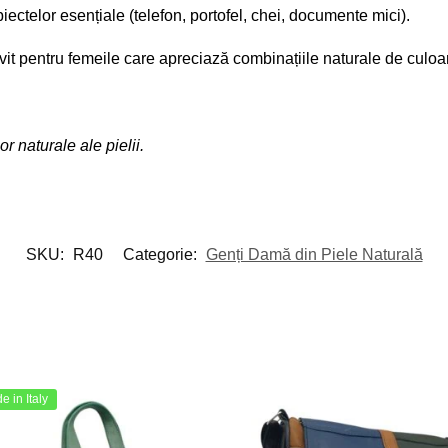
biectelor esențiale (telefon, portofel, chei, documente mici).
it pentru femeile care apreciază combinațiile naturale de culoare 
or naturale ale pielii.
SKU:
R40
Categorie:
Genți Damă din Piele Naturală
 in Italy