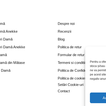
amă
Despre noi
amă Anekke
Recenzii
ri Damă
Blog
ri Damă Anekke
Politica de retur
Damă
Formular de retur
Pentru a ofe
Damă din Mătase
Termeni si conditii
stoca și/sau
e Damă
Politica de Confidențialitate
ne va permi
pe acest sit
Politica de cookies
negativ anumi
Setări Cookie-uri
Contact
A