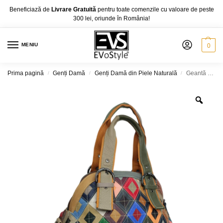
Beneficiază de
Livrare Gratuită
pentru toate comenzile cu valoare de peste
300 lei, oriunde în România!
MENIU
0
Prima pagină
Genți Damă
Genți Damă din Piele Naturală
Geantă Damă Jasmine 8906, Piele Naturală, Multicolor
/
/
/