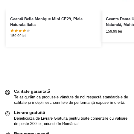
Geantă Belle Monique Mini CE29, Piele
Geanta Dama Un
Naturala Italia
Naturală, Multic
159,99
lei
159,99
lei
Calitate garantată
Te asigurăm ca produsele vândute de noi respectă standardele de
calitate și îndeplinesc cerințele de performanță expuse în ofertă.
Livrare gratuită
Beneficiază de Livrare Gratuită pentru toate comenzile cu valoare
de peste 300 lei, oriunde în România!
Returnare ușoară