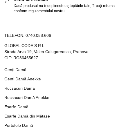
Dacă produsul nu îndeplinește așteptările tale, îl poți returna
conform regulamentului nostru.
TELEFON:
0740.058.606
GLOBAL CODE S.R.L.
Strada Arva 19, Valea Calugareasca, Prahova
CIF: RO36465627
Genți Damă
Genți Damă Anekke
Rucsacuri Damă
Rucsacuri Damă Anekke
Eșarfe Damă
Eșarfe Damă din Mătase
Portofele Damă