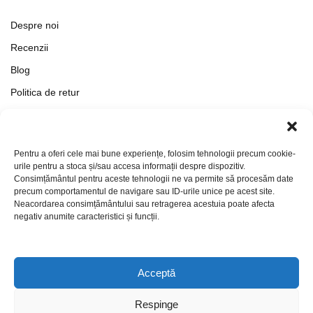
Despre noi
Recenzii
Blog
Politica de retur
Formular de retur
Termeni si conditii
Pentru a oferi cele mai bune experiențe, folosim tehnologii precum cookie-
Politica de Confidențialitate
urile pentru a stoca și/sau accesa informații despre dispozitiv.
Consimțământul pentru aceste tehnologii ne va permite să procesăm date
Politica de cookies
precum comportamentul de navigare sau ID-urile unice pe acest site.
Setări Cookie-uri
Neacordarea consimțământului sau retragerea acestuia poate afecta
negativ anumite caracteristici și funcții.
Contact
Acceptă
Respinge