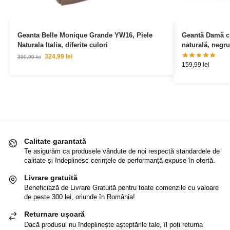
Geanta Belle Monique Grande YW16, Piele
Geantă Damă cr
Naturala Italia, diferite culori
naturală, negru
324,99
lei
359,99
lei
159,99
lei
Calitate garantată
Te asigurăm ca produsele vândute de noi respectă standardele de
calitate și îndeplinesc cerințele de performanță expuse în ofertă.
Livrare gratuită
Beneficiază de Livrare Gratuită pentru toate comenzile cu valoare
de peste 300 lei, oriunde în România!
Returnare ușoară
Dacă produsul nu îndeplinește așteptările tale, îl poți returna