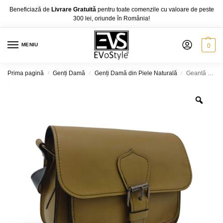
Beneficiază de
Livrare Gratuită
pentru toate comenzile cu valoare de peste
300 lei, oriunde în România!
MENIU
0
Prima pagină
Genți Damă
Genți Damă din Piele Naturală
Geantă damă premium HM100 Olive Camel – piele naturală, fabricată în România
/
/
/