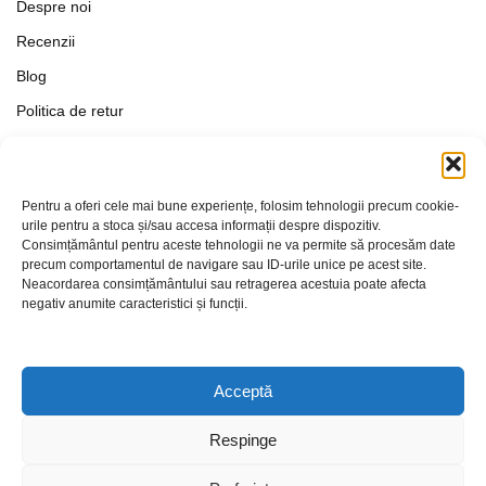
Despre noi
Recenzii
Blog
Politica de retur
Formular de retur
Termeni si conditii
Pentru a oferi cele mai bune experiențe, folosim tehnologii precum cookie-
Politica de Confidențialitate
urile pentru a stoca și/sau accesa informații despre dispozitiv.
Consimțământul pentru aceste tehnologii ne va permite să procesăm date
Politica de cookies
precum comportamentul de navigare sau ID-urile unice pe acest site.
Setări Cookie-uri
Neacordarea consimțământului sau retragerea acestuia poate afecta
negativ anumite caracteristici și funcții.
Contact
Acceptă
Respinge