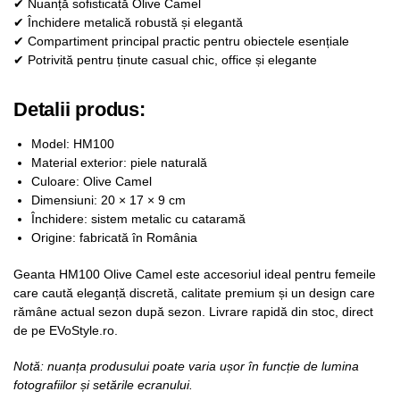
✔ Nuanță sofisticată Olive Camel
✔ Închidere metalică robustă și elegantă
✔ Compartiment principal practic pentru obiectele esențiale
✔ Potrivită pentru ținute casual chic, office și elegante
Detalii produs:
Model: HM100
Material exterior: piele naturală
Culoare: Olive Camel
Dimensiuni: 20 × 17 × 9 cm
Închidere: sistem metalic cu cataramă
Origine: fabricată în România
Geanta HM100 Olive Camel este accesoriul ideal pentru femeile
care caută eleganță discretă, calitate premium și un design care
rămâne actual sezon după sezon. Livrare rapidă din stoc, direct
de pe EVoStyle.ro.
Notă: nuanța produsului poate varia ușor în funcție de lumina
fotografiilor și setările ecranului.