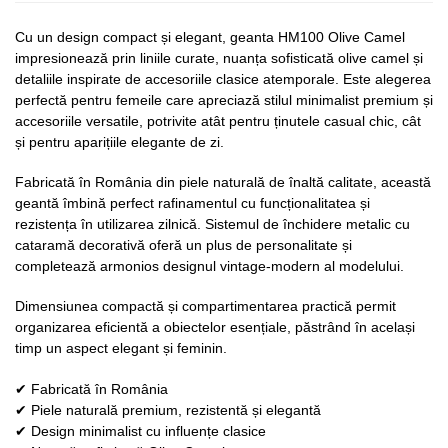
Cu un design compact și elegant, geanta HM100 Olive Camel
impresionează prin liniile curate, nuanța sofisticată olive camel și
detaliile inspirate de accesoriile clasice atemporale. Este alegerea
perfectă pentru femeile care apreciază stilul minimalist premium și
accesoriile versatile, potrivite atât pentru ținutele casual chic, cât
și pentru aparițiile elegante de zi.
Fabricată în România din piele naturală de înaltă calitate, această
geantă îmbină perfect rafinamentul cu funcționalitatea și
rezistența în utilizarea zilnică. Sistemul de închidere metalic cu
cataramă decorativă oferă un plus de personalitate și
completează armonios designul vintage-modern al modelului.
Dimensiunea compactă și compartimentarea practică permit
organizarea eficientă a obiectelor esențiale, păstrând în același
timp un aspect elegant și feminin.
✔ Fabricată în România
✔ Piele naturală premium, rezistentă și elegantă
✔ Design minimalist cu influențe clasice