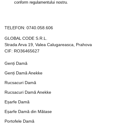
conform regulamentului nostru.
TELEFON:
0740.058.606
GLOBAL CODE S.R.L.
Strada Arva 19, Valea Calugareasca, Prahova
CIF: RO36465627
Genți Damă
Genți Damă Anekke
Rucsacuri Damă
Rucsacuri Damă Anekke
Eșarfe Damă
Eșarfe Damă din Mătase
Portofele Damă