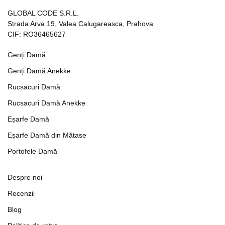
GLOBAL CODE S.R.L.
Strada Arva 19, Valea Calugareasca, Prahova
CIF: RO36465627
Genți Damă
Genți Damă Anekke
Rucsacuri Damă
Rucsacuri Damă Anekke
Eșarfe Damă
Eșarfe Damă din Mătase
Portofele Damă
Despre noi
Recenzii
Blog