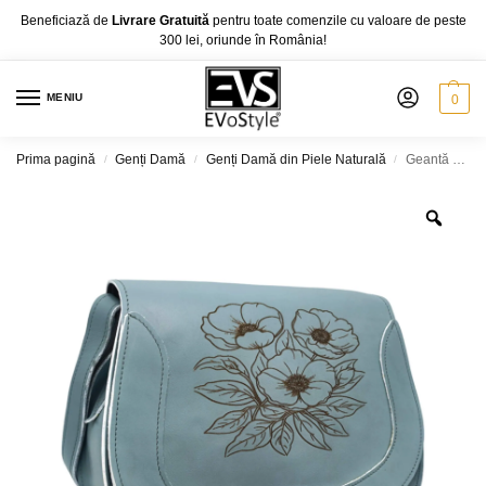
Beneficiază de
Livrare Gratuită
pentru toate comenzile cu valoare de peste
300 lei, oriunde în România!
MENIU
0
Prima pagină
Genți Damă
Genți Damă din Piele Naturală
Geantă damă HM150C, tolbă din piele naturală, fabricată în România
/
/
/