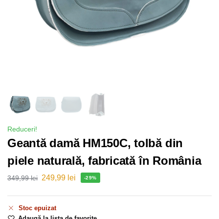
Reduceri!
Geantă damă HM150C, tolbă din
piele naturală, fabricată în România
249,99
lei
349,99
lei
-29%
Stoc epuizat
Adaugă la lista de favorite