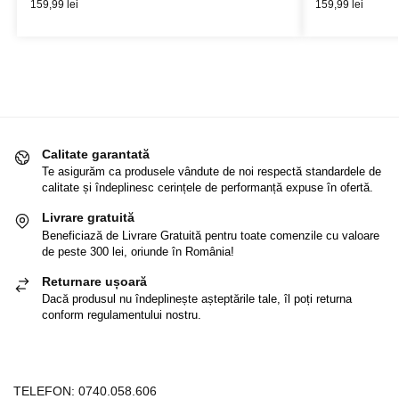
159,99
lei
159,99
lei
Calitate garantată
Te asigurăm ca produsele vândute de noi respectă standardele de
calitate și îndeplinesc cerințele de performanță expuse în ofertă.
Livrare gratuită
Beneficiază de Livrare Gratuită pentru toate comenzile cu valoare
de peste 300 lei, oriunde în România!
Returnare ușoară
Dacă produsul nu îndeplinește așteptările tale, îl poți returna
conform regulamentului nostru.
TELEFON:
0740.058.606