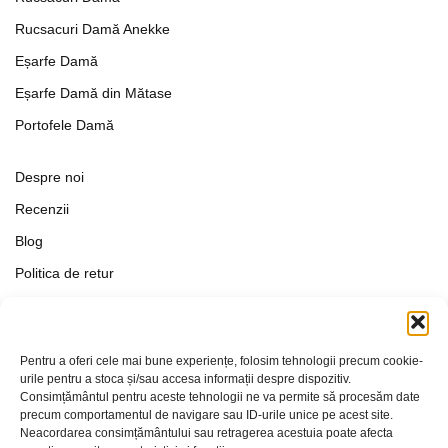
Rucsacuri Damă Anekke
Eșarfe Damă
Eșarfe Damă din Mătase
Portofele Damă
Despre noi
Recenzii
Blog
Politica de retur
Formular de retur
Termeni si conditii
Pentru a oferi cele mai bune experiențe, folosim tehnologii precum cookie-
Politica de Confidențialitate
urile pentru a stoca și/sau accesa informații despre dispozitiv.
Consimțământul pentru aceste tehnologii ne va permite să procesăm date
Politica de cookies
precum comportamentul de navigare sau ID-urile unice pe acest site.
Setări Cookie-uri
Neacordarea consimțământului sau retragerea acestuia poate afecta