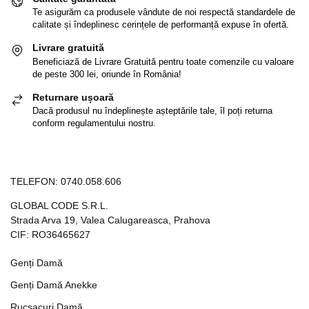
Te asigurăm ca produsele vândute de noi respectă standardele de
calitate și îndeplinesc cerințele de performanță expuse în ofertă.
Livrare gratuită
Beneficiază de Livrare Gratuită pentru toate comenzile cu valoare
de peste 300 lei, oriunde în România!
Returnare ușoară
Dacă produsul nu îndeplinește așteptările tale, îl poți returna
conform regulamentului nostru.
TELEFON:
0740.058.606
GLOBAL CODE S.R.L.
Strada Arva 19, Valea Calugareasca, Prahova
CIF: RO36465627
Genți Damă
Genți Damă Anekke
Rucsacuri Damă