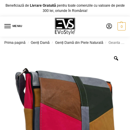
Beneficiază de
Livrare Gratuită
pentru toate comenzile cu valoare de peste
300 lei, oriunde în România!
MENIU
0
Prima pagină
Genți Damă
Genți Damă din Piele Naturală
Geanta Dama Unicat Lucia R45-A, Piele Naturală, Multicolor, diferite culori
/
/
/