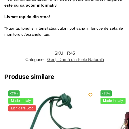
este cu caracter informativ.
Livrare rapida din stoc!
*Nuanta, tonul si intensitatea culorii pot varia in functie de setarile
monitorului/ecranului tau.
SKU:
R45
Categorie:
Genți Damă din Piele Naturală
Produse similare
-23%
-15%
Made in Italy
Made in Italy
Lichidare Stoc