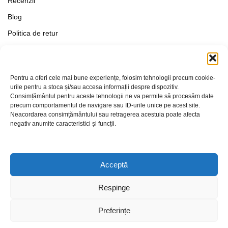
Recenzii
Blog
Politica de retur
Formular de retur
Termeni si conditii
Pentru a oferi cele mai bune experiențe, folosim tehnologii precum cookie-
Politica de Confidențialitate
urile pentru a stoca și/sau accesa informații despre dispozitiv.
Consimțământul pentru aceste tehnologii ne va permite să procesăm date
Politica de cookies
precum comportamentul de navigare sau ID-urile unice pe acest site.
Setări Cookie-uri
Neacordarea consimțământului sau retragerea acestuia poate afecta
negativ anumite caracteristici și funcții.
Contact
Acceptă
Respinge
Preferințe