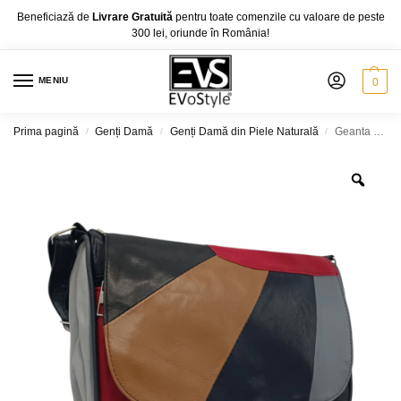
Beneficiază de
Livrare Gratuită
pentru toate comenzile cu valoare de peste
300 lei, oriunde în România!
MENIU
0
Prima pagină
Genți Damă
Genți Damă din Piele Naturală
Geanta Dama Unicat Lucia R45X-31, Piele Naturală, Multicolor
/
/
/