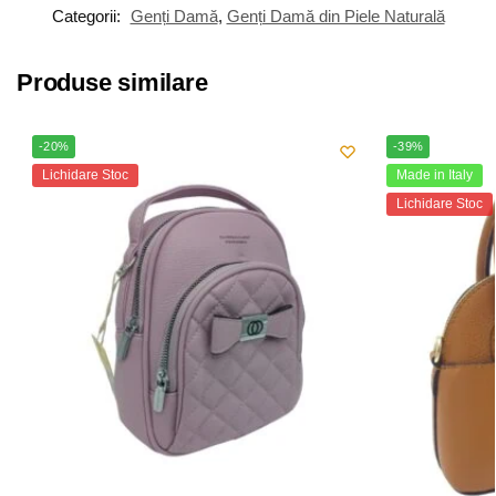
Categorii:
Genți Damă
,
Genți Damă din Piele Naturală
Produse similare
-20%
-39%
Lichidare Stoc
Made in Italy
Lichidare Stoc