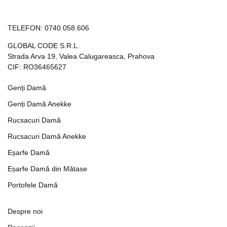
TELEFON:
0740.058.606
GLOBAL CODE S.R.L.
Strada Arva 19, Valea Calugareasca, Prahova
CIF: RO36465627
Genți Damă
Genți Damă Anekke
Rucsacuri Damă
Rucsacuri Damă Anekke
Eșarfe Damă
Eșarfe Damă din Mătase
Portofele Damă
Despre noi