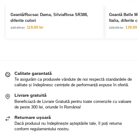
Geantă/Rucsac Dama, SilviaRosa SR388,
Geantă Belle M
diferite culori
Italia, diferite 
119,99
lei
139,99
149,99
lei
229,99
lei
Calitate garantată
Te asigurăm ca produsele vândute de noi respectă standardele de
calitate și îndeplinesc cerințele de performanță expuse în ofertă.
Livrare gratuită
Beneficiază de Livrare Gratuită pentru toate comenzile cu valoare
de peste 300 lei, oriunde în România!
Returnare ușoară
Dacă produsul nu îndeplinește așteptările tale, îl poți returna
conform regulamentului nostru.