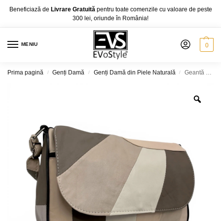
Beneficiază de
Livrare Gratuită
pentru toate comenzile cu valoare de peste
300 lei, oriunde în România!
MENIU
0
Prima pagină
Genți Damă
Genți Damă din Piele Naturală
Geantă Damă Unicat Lucia R45X-37 – piele naturală, multicolor elegant
/
/
/