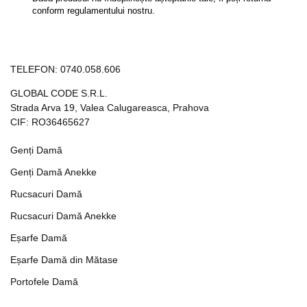
conform regulamentului nostru.
TELEFON:
0740.058.606
GLOBAL CODE S.R.L.
Strada Arva 19, Valea Calugareasca, Prahova
CIF: RO36465627
Genți Damă
Genți Damă Anekke
Rucsacuri Damă
Rucsacuri Damă Anekke
Eșarfe Damă
Eșarfe Damă din Mătase
Portofele Damă