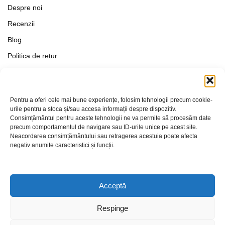
Despre noi
Recenzii
Blog
Politica de retur
Formular de retur
Termeni si conditii
Pentru a oferi cele mai bune experiențe, folosim tehnologii precum cookie-
Politica de Confidențialitate
urile pentru a stoca și/sau accesa informații despre dispozitiv.
Consimțământul pentru aceste tehnologii ne va permite să procesăm date
Politica de cookies
precum comportamentul de navigare sau ID-urile unice pe acest site.
Setări Cookie-uri
Neacordarea consimțământului sau retragerea acestuia poate afecta
negativ anumite caracteristici și funcții.
Contact
Acceptă
Respinge