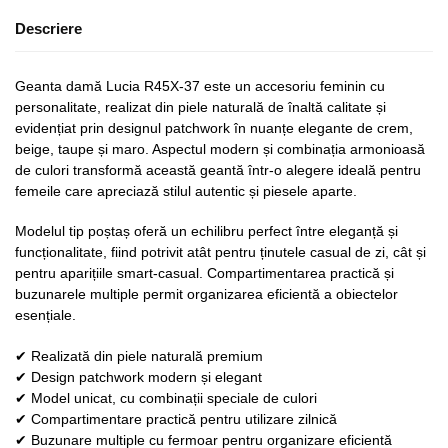
Descriere
Geanta damă Lucia R45X-37 este un accesoriu feminin cu
personalitate, realizat din piele naturală de înaltă calitate și
evidențiat prin designul patchwork în nuanțe elegante de crem,
beige, taupe și maro. Aspectul modern și combinația armonioasă
de culori transformă această geantă într-o alegere ideală pentru
femeile care apreciază stilul autentic și piesele aparte.
Modelul tip poștaș oferă un echilibru perfect între eleganță și
funcționalitate, fiind potrivit atât pentru ținutele casual de zi, cât și
pentru aparițiile smart-casual. Compartimentarea practică și
buzunarele multiple permit organizarea eficientă a obiectelor
esențiale.
✔ Realizată din piele naturală premium
✔ Design patchwork modern și elegant
✔ Model unicat, cu combinații speciale de culori
✔ Compartimentare practică pentru utilizare zilnică
✔ Buzunare multiple cu fermoar pentru organizare eficientă