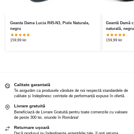
Geanta Dama Lucia R45-N3, Piele Naturala,
Geantă Damă cr
negru
naturală, negru
159,99
lei
159,99
lei
Calitate garantată
Te asigurăm ca produsele vândute de noi respectă standardele de
calitate și îndeplinesc cerințele de performanță expuse în ofertă.
Livrare gratuită
Beneficiază de Livrare Gratuită pentru toate comenzile cu valoare
de peste 300 lei, oriunde în România!
Returnare ușoară
Dacă produsul nu îndeplinește așteptările tale, îl poți returna