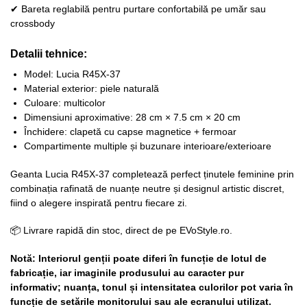
✔ Bareta reglabilă pentru purtare confortabilă pe umăr sau
crossbody
Detalii tehnice:
Model: Lucia R45X-37
Material exterior: piele naturală
Culoare: multicolor
Dimensiuni aproximative: 28 cm × 7.5 cm × 20 cm
Închidere: clapetă cu capse magnetice + fermoar
Compartimente multiple și buzunare interioare/exterioare
Geanta Lucia R45X-37 completează perfect ținutele feminine prin
combinația rafinată de nuanțe neutre și designul artistic discret,
fiind o alegere inspirată pentru fiecare zi.
📦 Livrare rapidă din stoc, direct de pe EVoStyle.ro.
Notă: Interiorul genții poate diferi în funcție de lotul de
fabricație, iar imaginile produsului au caracter pur
informativ; nuanța, tonul și intensitatea culorilor pot varia în
funcție de setările monitorului sau ale ecranului utilizat.