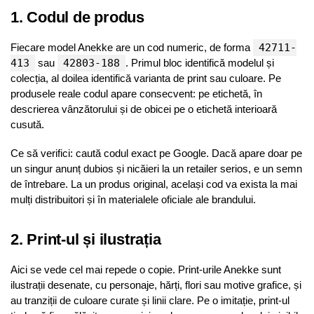
1. Codul de produs
Fiecare model Anekke are un cod numeric, de forma
42711-
413
sau
42803-188
. Primul bloc identifică modelul și
colecția, al doilea identifică varianta de print sau culoare. Pe
produsele reale codul apare consecvent: pe etichetă, în
descrierea vânzătorului și de obicei pe o etichetă interioară
cusută.
Ce să verifici: caută codul exact pe Google. Dacă apare doar pe
un singur anunț dubios și nicăieri la un retailer serios, e un semn
de întrebare. La un produs original, același cod va exista la mai
mulți distribuitori și în materialele oficiale ale brandului.
2. Print-ul și ilustrația
Aici se vede cel mai repede o copie. Print-urile Anekke sunt
ilustrații desenate, cu personaje, hărți, flori sau motive grafice, și
au tranziții de culoare curate și linii clare. Pe o imitație, print-ul