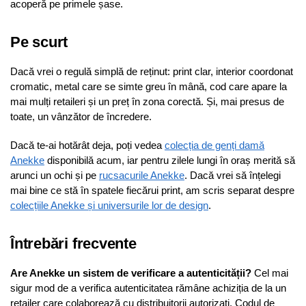
acoperă pe primele șase.
Pe scurt
Dacă vrei o regulă simplă de reținut: print clar, interior coordonat
cromatic, metal care se simte greu în mână, cod care apare la
mai mulți retaileri și un preț în zona corectă. Și, mai presus de
toate, un vânzător de încredere.
Dacă te-ai hotărât deja, poți vedea
colecția de genți damă
Anekke
disponibilă acum, iar pentru zilele lungi în oraș merită să
arunci un ochi și pe
rucsacurile Anekke
. Dacă vrei să înțelegi
mai bine ce stă în spatele fiecărui print, am scris separat despre
colecțiile Anekke și universurile lor de design
.
Întrebări frecvente
Are Anekke un sistem de verificare a autenticității?
Cel mai
sigur mod de a verifica autenticitatea rămâne achiziția de la un
retailer care colaborează cu distribuitorii autorizați. Codul de