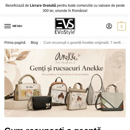
Beneficiază de
Livrare Gratuită
pentru toate comenzile cu valoare de peste
300 lei, oriunde în România!
MENIU
0
Prima pagină
Blog
Cum recunoști o geantă Anekke originală: 7 verificări înainte să comanzi
/
/