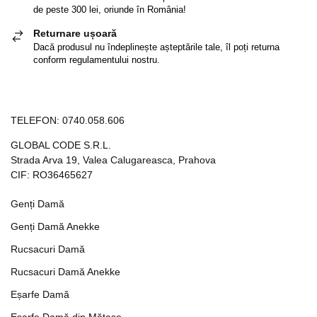
de peste 300 lei, oriunde în România!
Returnare ușoară
Dacă produsul nu îndeplinește așteptările tale, îl poți returna
conform regulamentului nostru.
TELEFON:
0740.058.606
GLOBAL CODE S.R.L.
Strada Arva 19, Valea Calugareasca, Prahova
CIF: RO36465627
Genți Damă
Genți Damă Anekke
Rucsacuri Damă
Rucsacuri Damă Anekke
Eșarfe Damă
Eșarfe Damă din Mătase