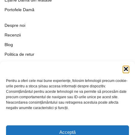
Portofele Damă
Despre noi
Recenzii
Blog
Politica de retur
Formular de retur
Termeni si conditii
Pentru a oferi cele mai bune experiențe, folosim tehnologii precum cookie-
Politica de Confidențialitate
urile pentru a stoca și/sau accesa informații despre dispozitiv.
Consimțământul pentru aceste tehnologii ne va permite să procesăm date
Politica de cookies
precum comportamentul de navigare sau ID-urile unice pe acest site.
Setări Cookie-uri
Neacordarea consimțământului sau retragerea acestuia poate afecta
negativ anumite caracteristici și funcții.
Contact
Acceptă