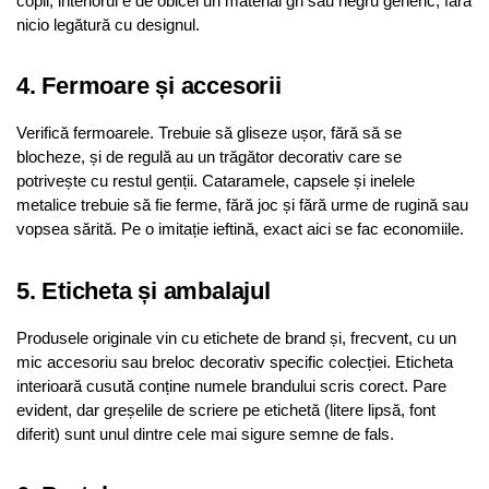
copii, interiorul e de obicei un material gri sau negru generic, fără
nicio legătură cu designul.
4. Fermoare și accesorii
Verifică fermoarele. Trebuie să gliseze ușor, fără să se
blocheze, și de regulă au un trăgător decorativ care se
potrivește cu restul genții. Cataramele, capsele și inelele
metalice trebuie să fie ferme, fără joc și fără urme de rugină sau
vopsea sărită. Pe o imitație ieftină, exact aici se fac economiile.
5. Eticheta și ambalajul
Produsele originale vin cu etichete de brand și, frecvent, cu un
mic accesoriu sau breloc decorativ specific colecției. Eticheta
interioară cusută conține numele brandului scris corect. Pare
evident, dar greșelile de scriere pe etichetă (litere lipsă, font
diferit) sunt unul dintre cele mai sigure semne de fals.