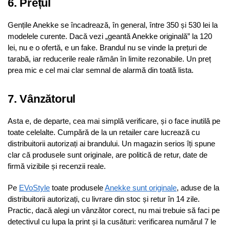
6. Prețul
Gențile Anekke se încadrează, în general, între 350 și 530 lei la
modelele curente. Dacă vezi „geantă Anekke originală” la 120
lei, nu e o ofertă, e un fake. Brandul nu se vinde la prețuri de
tarabă, iar reducerile reale rămân în limite rezonabile. Un preț
prea mic e cel mai clar semnal de alarmă din toată lista.
7. Vânzătorul
Asta e, de departe, cea mai simplă verificare, și o face inutilă pe
toate celelalte. Cumpără de la un retailer care lucrează cu
distribuitorii autorizați ai brandului. Un magazin serios îți spune
clar că produsele sunt originale, are politică de retur, date de
firmă vizibile și recenzii reale.
Pe
EVoStyle
toate produsele
Anekke sunt originale
, aduse de la
distribuitorii autorizați, cu livrare din stoc și retur în 14 zile.
Practic, dacă alegi un vânzător corect, nu mai trebuie să faci pe
detectivul cu lupa la print și la cusături: verificarea numărul 7 le