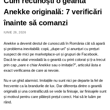
Cum recunoști o geantă
Anekke originală: 7 verificări
înainte să comanzi
IUNIE 26, 2026
Anekke a devenit destul de cunoscută în România cât să apară
și problema inevitabilă: copii, „dupe-uri” și anunțuri cu prețuri
suspect de mici pe marketplace-uri și grupuri de Facebook.
Dacă te-ai uitat vreodată la o geantă cu print colorat și ți-a trecut
prin cap „oare e chiar Anekke sau o imitație?”, articolul ăsta e
exact verificarea de care ai nevoie.
Nu e un ghid alarmist. Imitațiile nu sunt nici pe departe la fel de
frecvente ca la brandurile de lux. Dar diferența dintre o geantă
originală și una contrafăcută se vede la finisaje, iar finisajele sunt
și motivul pentru care plătești prețul corect. Hai să le luăm pe
rând.