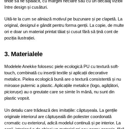
tinde să fie spălăcit, cu margini neclare sau cu un decalaj vizibil
între design și cusături.
Uită-te la cum se aliniază motivul pe buzunare și pe clapetă. La
original, designul e gândit pentru forma genții. La copie, de multe
ori e doar un material printat tăiat și cusut fără să țină cont de
poziția ilustrației.
3. Materialele
Modelele Anekke folosesc piele ecologică PU cu textură soft-
touch, combinată cu inserții textile și aplicații decorative
metalice. Pielea ecologică bună are o textură consistentă și nu
miroase puternic a plastic. Aplicațiile metalice (logo, agățători,
piciorușe) au o greutate care se simte în mână, nu sunt din
plastic vopsit.
Un detaliu care trădează des imitațiile: căptușeala. La gențile
originale interiorul are căptușeală din poliester coordonată
cromatic cu exteriorul, adică modelul continuă și pe interior. La