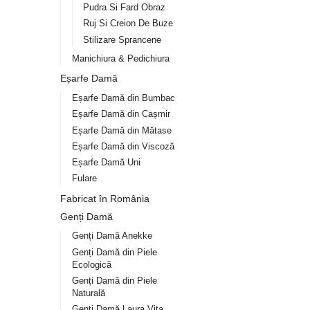
Pudra Si Fard Obraz
Ruj Si Creion De Buze
Stilizare Sprancene
Manichiura & Pedichiura
Eșarfe Damă
Eșarfe Damă din Bumbac
Eșarfe Damă din Cașmir
Eșarfe Damă din Mătase
Eșarfe Damă din Viscoză
Eșarfe Damă Uni
Fulare
Fabricat în România
Genți Damă
Genți Damă Anekke
Genți Damă din Piele
Ecologică
Genți Damă din Piele
Naturală
Genți Damă Laura Vita