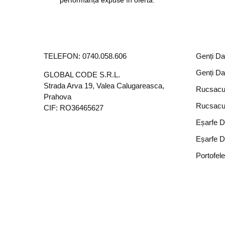
performanță expuse în ofertă.
TELEFON:
0740.058.606
Genți D
Genți D
GLOBAL CODE S.R.L.
Strada Arva 19, Valea Calugareasca,
Rucsacu
Prahova
Rucsacu
CIF: RO36465627
Eșarfe 
Eșarfe 
Portofel