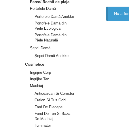
Pareo/ Rochii de plaja
Portofele Damă
Nu a fos
Portofele Damă Anekke
Portofele Damă din
Piele Ecologică
Portofele Damă din
Piele Naturală
Șepci Damă
Șepci Damă Anekke
Cosmetice
Ingrijire Corp
Ingrijire Ten
Machiaj
Anticearcan Si Corector
Creion Si Tus Ochi
Fard De Pleoape
Fond De Ten Si Baza
De Machiaj
Iluminator