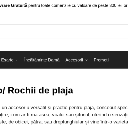
vrare Gratuită
pentru toate comenzile cu valoare de peste 300 lei, o
Eșarfe
Încălțăminte Damă
Accesorii
Promotii
/ Rochii de plaja
un accesoriu versatil și practic pentru plajă, conceput speci
țire, cum ar fi matasea, voalul sau șifonul, oferind o senzați
te, de obicei, pătrat sau dreptunghiular și vine într-o varie