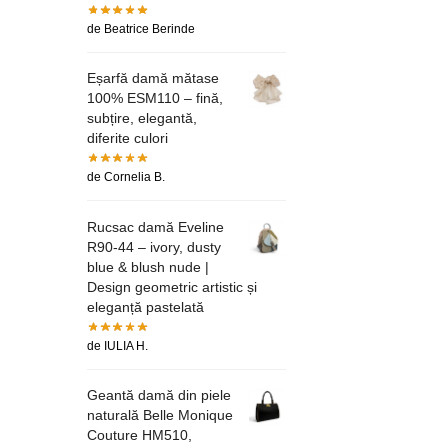
de Beatrice Berinde
Eșarfă damă mătase
100% ESM110 – fină,
subțire, elegantă,
diferite culori
de Cornelia B.
Rucsac damă Eveline
R90-44 – ivory, dusty
blue & blush nude |
Design geometric artistic și
eleganță pastelată
de IULIA H.
Geantă damă din piele
naturală Belle Monique
Couture HM510,