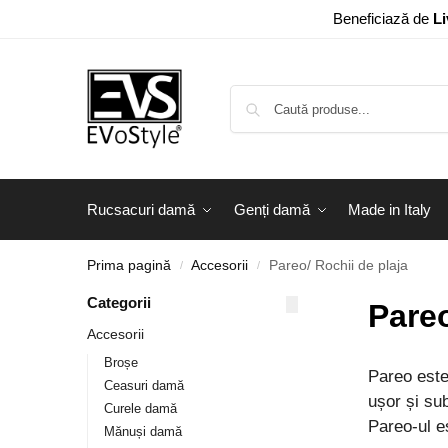
Beneficiază de
Li
Rucsacuri damă
Genți damă
Made in Italy
Prima pagină
Accesorii
Pareo/ Rochii de plaja
/
/
Categorii
Pareo
Accesorii
Broșe
Pareo este 
Ceasuri damă
ușor și sub
Curele damă
Pareo-ul es
Mănuși damă