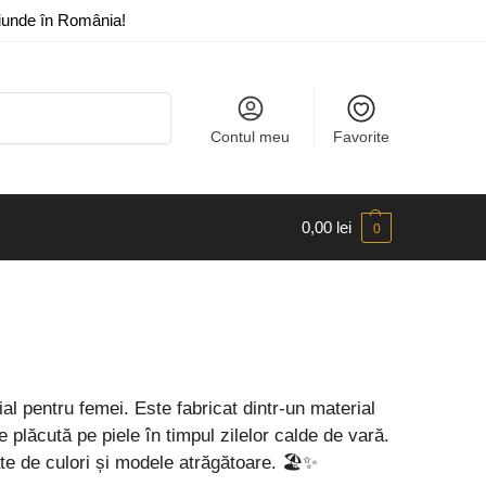
riunde în România!
Caută
Contul meu
Favorite
0,00
lei
0
al pentru femei. Este fabricat dintr-un material
e plăcută pe piele în timpul zilelor calde de vară.
tate de culori și modele atrăgătoare. 🏖✨