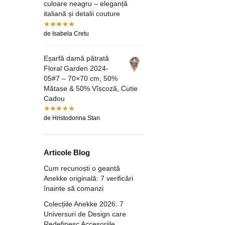
culoare neagru – eleganță
italiană și detalii couture
de Isabela Cretu
Eșarfă damă pătrată
Floral Garden 2024-
05#7 – 70×70 cm, 50%
Mătase & 50% Vîscoză, Cutie
Cadou
de Hristodorina Stan
Articole Blog
Cum recunoști o geantă
Anekke originală: 7 verificări
înainte să comanzi
Colecțiile Anekke 2026: 7
Universuri de Design care
Redefinesc Accesoriile