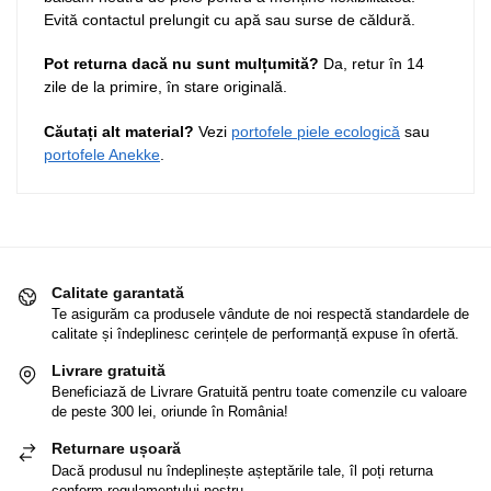
Evită contactul prelungit cu apă sau surse de căldură.
Pot returna dacă nu sunt mulțumită?
Da, retur în 14
zile de la primire, în stare originală.
Căutați alt material?
Vezi
portofele piele ecologică
sau
portofele Anekke
.
Calitate garantată
Te asigurăm ca produsele vândute de noi respectă standardele de
calitate și îndeplinesc cerințele de performanță expuse în ofertă.
Livrare gratuită
Beneficiază de Livrare Gratuită pentru toate comenzile cu valoare
de peste 300 lei, oriunde în România!
Returnare ușoară
Dacă produsul nu îndeplinește așteptările tale, îl poți returna
conform regulamentului nostru.