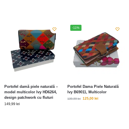
-11%
Portofel damă piele naturală –
Portofel Dama Piele Naturală
model multicolor Ivy HD6264,
Ivy B69011, Multicolor
design patchwork cu fluturi
125,00
lei
139,99
lei
149,99
lei