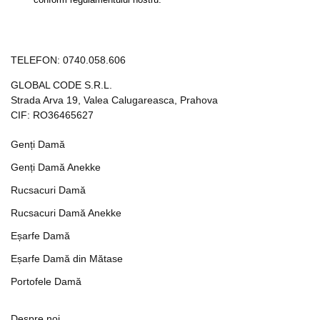
TELEFON:
0740.058.606
GLOBAL CODE S.R.L.
Strada Arva 19, Valea Calugareasca, Prahova
CIF: RO36465627
Genți Damă
Genți Damă Anekke
Rucsacuri Damă
Rucsacuri Damă Anekke
Eșarfe Damă
Eșarfe Damă din Mătase
Portofele Damă
Despre noi