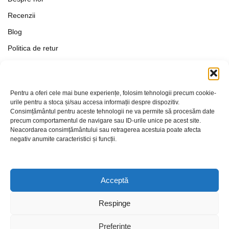
Recenzii
Blog
Politica de retur
Formular de retur
Termeni si conditii
Pentru a oferi cele mai bune experiențe, folosim tehnologii precum cookie-
Politica de Confidențialitate
urile pentru a stoca și/sau accesa informații despre dispozitiv.
Consimțământul pentru aceste tehnologii ne va permite să procesăm date
Politica de cookies
precum comportamentul de navigare sau ID-urile unice pe acest site.
Setări Cookie-uri
Neacordarea consimțământului sau retragerea acestuia poate afecta
negativ anumite caracteristici și funcții.
Contact
Acceptă
Respinge
Preferințe