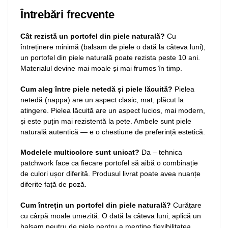
Întrebări frecvente
Cât rezistă un portofel din piele naturală?
Cu
întreținere minimă (balsam de piele o dată la câteva luni),
un portofel din piele naturală poate rezista peste 10 ani.
Materialul devine mai moale și mai frumos în timp.
Cum aleg între piele netedă și piele lăcuită?
Pielea
netedă (nappa) are un aspect clasic, mat, plăcut la
atingere. Pielea lăcuită are un aspect lucios, mai modern,
și este puțin mai rezistentă la pete. Ambele sunt piele
naturală autentică — e o chestiune de preferință estetică.
Modelele multicolore sunt unicat?
Da – tehnica
patchwork face ca fiecare portofel să aibă o combinație
de culori ușor diferită. Produsul livrat poate avea nuanțe
diferite față de poză.
Cum întrețin un portofel din piele naturală?
Curățare
cu cârpă moale umezită. O dată la câteva luni, aplică un
balsam neutru de piele pentru a menține flexibilitatea.