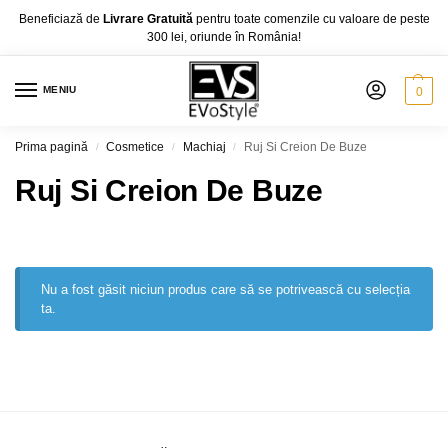
Beneficiază de
Livrare Gratuită
pentru toate comenzile cu valoare de peste
300 lei, oriunde în România!
MENIU
0
Prima pagină
Cosmetice
Machiaj
Ruj Si Creion De Buze
/
/
/
Ruj Si Creion De Buze
Nu a fost găsit niciun produs care să se potrivească cu selecția
ta.