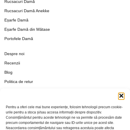
Rucsacuri Damă
Rucsacuri Damă Anekke
Eșarfe Damă
Eșarfe Damă din Mătase
Portofele Damă
Despre noi
Recenzii
Blog
Politica de retur
Formular de retur
Termeni si conditii
Pentru a oferi cele mai bune experiențe, folosim tehnologii precum cookie-
Politica de Confidențialitate
urile pentru a stoca și/sau accesa informații despre dispozitiv.
Consimțământul pentru aceste tehnologii ne va permite să procesăm date
Politica de cookies
precum comportamentul de navigare sau ID-urile unice pe acest site.
Setări Cookie-uri
Neacordarea consimțământului sau retragerea acestuia poate afecta