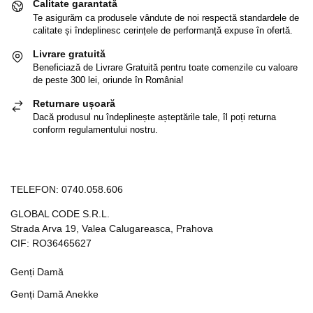
Calitate garantată
Te asigurăm ca produsele vândute de noi respectă standardele de
calitate și îndeplinesc cerințele de performanță expuse în ofertă.
Livrare gratuită
Beneficiază de Livrare Gratuită pentru toate comenzile cu valoare
de peste 300 lei, oriunde în România!
Returnare ușoară
Dacă produsul nu îndeplinește așteptările tale, îl poți returna
conform regulamentului nostru.
TELEFON:
0740.058.606
GLOBAL CODE S.R.L.
Strada Arva 19, Valea Calugareasca, Prahova
CIF: RO36465627
Genți Damă
Genți Damă Anekke