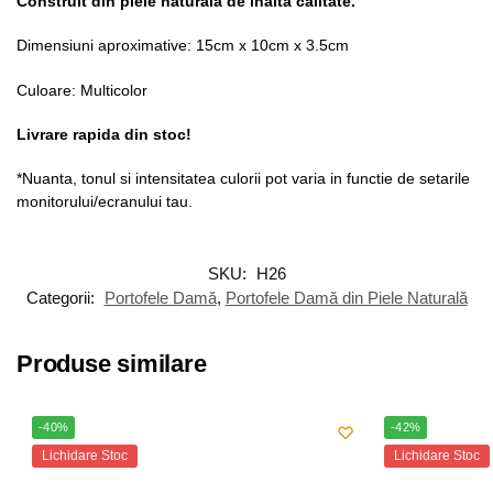
Construit din piele naturală de înaltă calitate.
Dimensiuni aproximative: 15cm x 10cm x 3.5cm
Culoare: Multicolor
Livrare rapida din stoc!
*Nuanta, tonul si intensitatea culorii pot varia in functie de setarile
monitorului/ecranului tau.
SKU:
H26
Categorii:
Portofele Damă
,
Portofele Damă din Piele Naturală
Produse similare
-40%
-42%
Lichidare Stoc
Lichidare Stoc