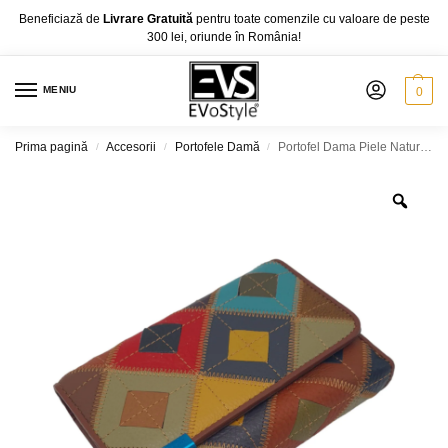
Beneficiază de
Livrare Gratuită
pentru toate comenzile cu valoare de peste
300 lei, oriunde în România!
MENIU
0
Prima pagină
Accesorii
Portofele Damă
Portofel Dama Piele Naturală Ivy 156142-A, Multicolor
/
/
/