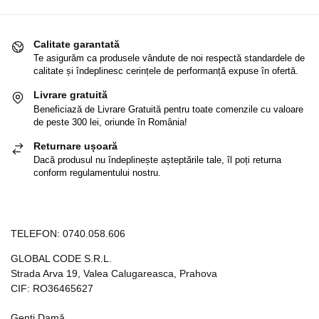
Calitate garantată
Te asigurăm ca produsele vândute de noi respectă standardele de
calitate și îndeplinesc cerințele de performanță expuse în ofertă.
Livrare gratuită
Beneficiază de Livrare Gratuită pentru toate comenzile cu valoare
de peste 300 lei, oriunde în România!
Returnare ușoară
Dacă produsul nu îndeplinește așteptările tale, îl poți returna
conform regulamentului nostru.
TELEFON:
0740.058.606
GLOBAL CODE S.R.L.
Strada Arva 19, Valea Calugareasca, Prahova
CIF: RO36465627
Genți Damă