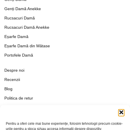
Genți Damă Anekke
Rucsacuri Damă
Rucsacuri Damă Anekke
Eșarfe Damă
Eșarfe Damă din Mătase
Portofele Damă
Despre noi
Recenzii
Blog
Politica de retur
Formular de retur
Termeni si conditii
Pentru a oferi cele mai bune experiențe, folosim tehnologii precum cookie-
Politica de Confidențialitate
urile pentru a stoca și/sau accesa informații despre dispozitiv.