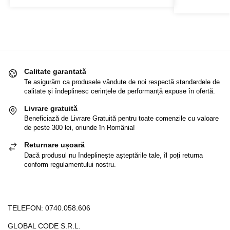
Calitate garantată
Te asigurăm ca produsele vândute de noi respectă standardele de
calitate și îndeplinesc cerințele de performanță expuse în ofertă.
Livrare gratuită
Beneficiază de Livrare Gratuită pentru toate comenzile cu valoare
de peste 300 lei, oriunde în România!
Returnare ușoară
Dacă produsul nu îndeplinește așteptările tale, îl poți returna
conform regulamentului nostru.
TELEFON:
0740.058.606
GLOBAL CODE S.R.L.