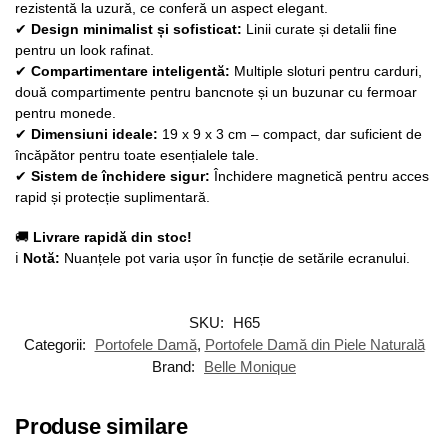
rezistentă la uzură, ce conferă un aspect elegant.
✔
Design minimalist și sofisticat:
Linii curate și detalii fine
pentru un look rafinat.
✔
Compartimentare inteligentă:
Multiple sloturi pentru carduri,
două compartimente pentru bancnote și un buzunar cu fermoar
pentru monede.
✔
Dimensiuni ideale:
19 x 9 x 3 cm – compact, dar suficient de
încăpător pentru toate esențialele tale.
✔
Sistem de închidere sigur:
Închidere magnetică pentru acces
rapid și protecție suplimentară.
🚚
Livrare rapidă din stoc!
ℹ
Notă:
Nuanțele pot varia ușor în funcție de setările ecranului.
SKU:
H65
Categorii:
Portofele Damă
,
Portofele Damă din Piele Naturală
Brand:
Belle Monique
Produse similare