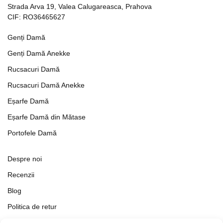
Strada Arva 19, Valea Calugareasca, Prahova
CIF: RO36465627
Genți Damă
Genți Damă Anekke
Rucsacuri Damă
Rucsacuri Damă Anekke
Eșarfe Damă
Eșarfe Damă din Mătase
Portofele Damă
Despre noi
Recenzii
Blog
Politica de retur
Formular de retur