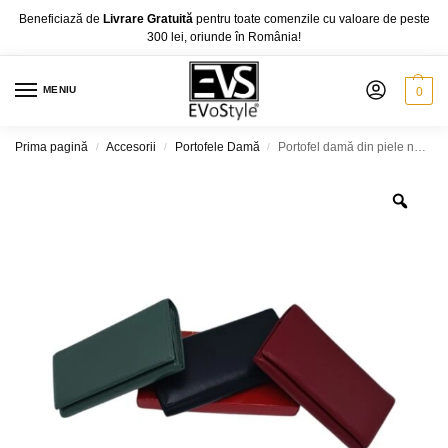
Beneficiază de
Livrare Gratuită
pentru toate comenzile cu valoare de peste
300 lei, oriunde în România!
MENIU
0
Prima pagină
Accesorii
Portofele Damă
Portofel damă din piele naturală Belle Monique 7003-Închidere magnetică, diferite culori
/
/
/