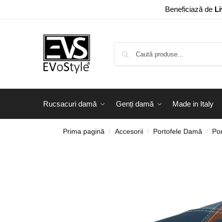
Beneficiază de
Li
Rucsacuri damă
Genți damă
Made in Italy
Prima pagină
Accesorii
Portofele Damă
Por
/
/
/