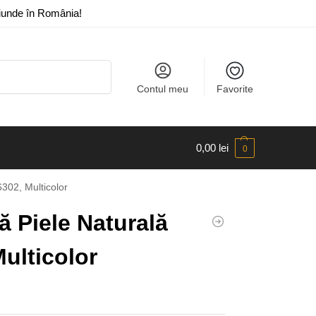
riunde în România!
Caută
Contul meu
Favorite
0,00
lei
0
302, Multicolor
ă Piele Naturală
ulticolor