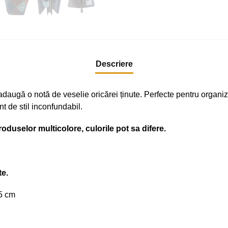
Descriere
e adaugă o notă de veselie oricărei ținute. Perfecte pentru organi
t de stil inconfundabil.
roduselor multicolore, culorile pot sa difere.
te.
.5 cm