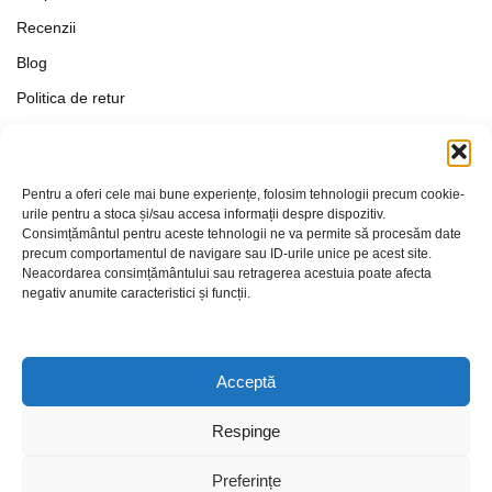
Recenzii
Blog
Politica de retur
Formular de retur
Termeni si conditii
Pentru a oferi cele mai bune experiențe, folosim tehnologii precum cookie-
Politica de Confidențialitate
urile pentru a stoca și/sau accesa informații despre dispozitiv.
Consimțământul pentru aceste tehnologii ne va permite să procesăm date
Politica de cookies
precum comportamentul de navigare sau ID-urile unice pe acest site.
Setări Cookie-uri
Neacordarea consimțământului sau retragerea acestuia poate afecta
negativ anumite caracteristici și funcții.
Contact
Acceptă
Respinge
Preferințe