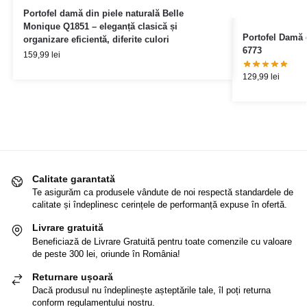
Portofel damă din piele naturală Belle
Monique Q1851 – eleganță clasică și
Portofel Damă
organizare eficientă, diferite culori
6773
159,99
lei
129,99
lei
Calitate garantată
Te asigurăm ca produsele vândute de noi respectă standardele de
calitate și îndeplinesc cerințele de performanță expuse în ofertă.
Livrare gratuită
Beneficiază de Livrare Gratuită pentru toate comenzile cu valoare
de peste 300 lei, oriunde în România!
Returnare ușoară
Dacă produsul nu îndeplinește așteptările tale, îl poți returna
conform regulamentului nostru.