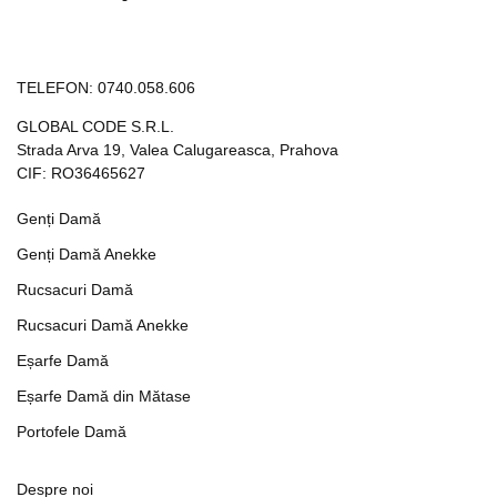
TELEFON:
0740.058.606
GLOBAL CODE S.R.L.
Strada Arva 19, Valea Calugareasca, Prahova
CIF: RO36465627
Genți Damă
Genți Damă Anekke
Rucsacuri Damă
Rucsacuri Damă Anekke
Eșarfe Damă
Eșarfe Damă din Mătase
Portofele Damă
Despre noi