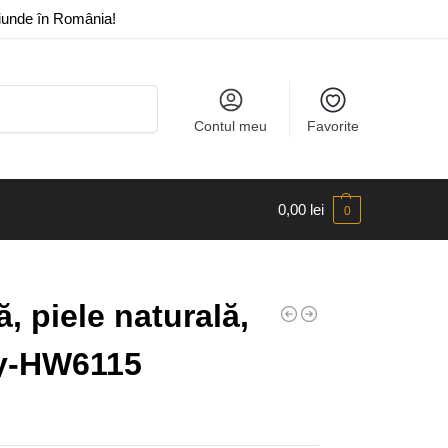
riunde în România!
Caută
Contul meu
Favorite
0,00
lei
0
, piele naturală,
vy-HW6115