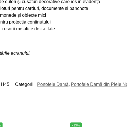
e culori și cusături decorative care ies în evidență
sloturi pentru carduri, documente și bancnote
 monede și obiecte mici
tru protecția conținutului
ccesorii metalice de calitate
ările ecranului.
H45
Categorii:
Portofele Damă
,
Portofele Damă din Piele N
%
-13%