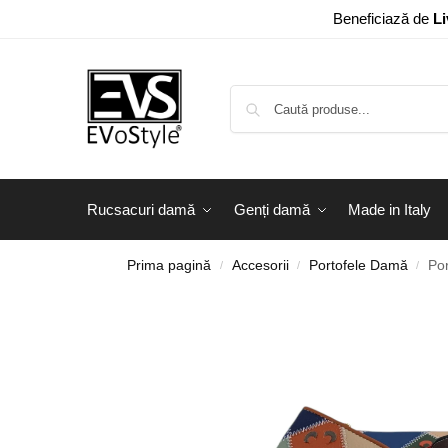
Beneficiază de
Li
Rucsacuri damă
Genți damă
Made in Italy
Prima pagină
Accesorii
Portofele Damă
Por
/
/
/