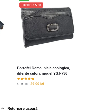
Lichidare Stoc
i
Portofel Dama, piele ecologica,
diferite culori, model YSJ-736
29,00
lei
49,99
lei
Returnare ușoară