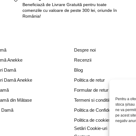
Beneficiază de Livrare Gratuită pentru toate
comenzile cu valoare de peste 300 lei, oriunde în
România!
amă
Despre noi
amă Anekke
Recenzii
ri Damă
Blog
ri Damă Anekke
Politica de retur
Damă
Formular de retur
Pentru a ofe
Damă din Mătase
Termeni si conditii
stoca și/sau
e Damă
Politica de Confidențialitate
ne va permi
pe acest sit
Politica de cookies
negativ anumi
Setări Cookie-uri