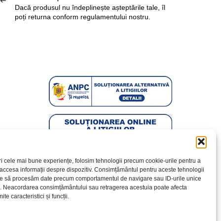
Dacă produsul nu îndeplinește așteptările tale, îl
poți returna conform regulamentului nostru.
ri cele mai bune experiențe, folosim tehnologii precum cookie-urile pentru a
 accesa informații despre dispozitiv. Consimțământul pentru aceste tehnologii
te să procesăm date precum comportamentul de navigare sau ID-urile unice
e. Neacordarea consimțământului sau retragerea acestuia poate afecta
te caracteristici și funcții.