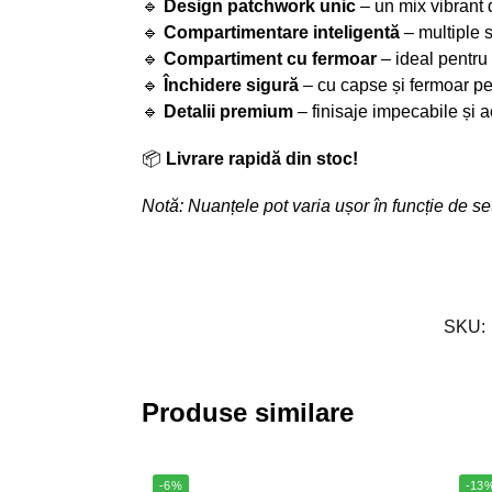
🔹
Design patchwork unic
– un mix vibrant d
🔹
Compartimentare inteligentă
– multiple 
🔹
Compartiment cu fermoar
– ideal pentru
🔹
Închidere sigură
– cu capse și fermoar pen
🔹
Detalii premium
– finisaje impecabile și a
📦
Livrare rapidă din stoc!
Notă: Nuanțele pot varia ușor în funcție de set
SKU:
Produse similare
-6%
-13