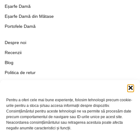
Eșarfe Damă
Eșarfe Damă din Mătase
Portofele Damă
Despre noi
Recenzii
Blog
Politica de retur
Formular de retur
Termeni si conditii
Pentru a oferi cele mai bune experiențe, folosim tehnologii precum cookie-
Politica de Confidențialitate
urile pentru a stoca și/sau accesa informații despre dispozitiv.
Consimțământul pentru aceste tehnologii ne va permite să procesăm date
Politica de cookies
precum comportamentul de navigare sau ID-urile unice pe acest site.
Setări Cookie-uri
Neacordarea consimțământului sau retragerea acestuia poate afecta
negativ anumite caracteristici și funcții.
Contact