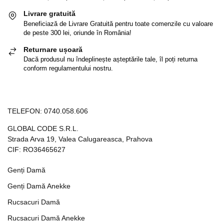
Livrare gratuită
Beneficiază de Livrare Gratuită pentru toate comenzile cu valoare
de peste 300 lei, oriunde în România!
Returnare ușoară
Dacă produsul nu îndeplinește așteptările tale, îl poți returna
conform regulamentului nostru.
TELEFON:
0740.058.606
GLOBAL CODE S.R.L.
Strada Arva 19, Valea Calugareasca, Prahova
CIF: RO36465627
Genți Damă
Genți Damă Anekke
Rucsacuri Damă
Rucsacuri Damă Anekke