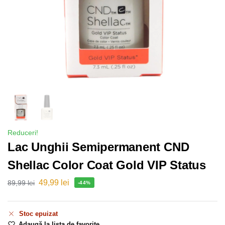
Reduceri!
Lac Unghii Semipermanent CND
Shellac Color Coat Gold VIP Status
49,99
lei
89,99
lei
-44%
Stoc epuizat
Adaugă la lista de favorite