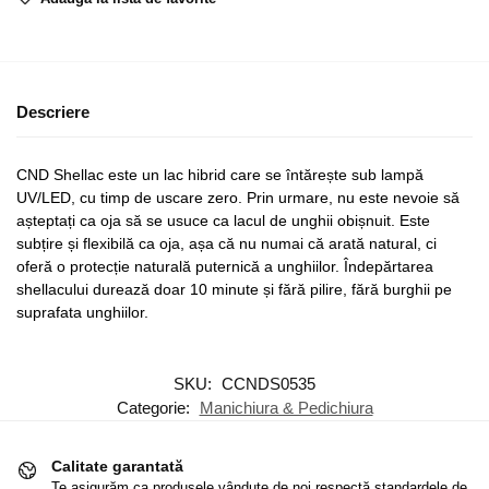
Descriere
CND Shellac este un lac hibrid care se întărește sub lampă
UV/LED, cu timp de uscare zero. Prin urmare, nu este nevoie să
așteptați ca oja să se usuce ca lacul de unghii obișnuit. Este
subțire și flexibilă ca oja, așa că nu numai că arată natural, ci
oferă o protecție naturală puternică a unghiilor. Îndepărtarea
shellacului durează doar 10 minute și fără pilire, fără burghii pe
suprafata unghiilor.
SKU:
CCNDS0535
Categorie:
Manichiura & Pedichiura
Calitate garantată
Te asigurăm ca produsele vândute de noi respectă standardele de