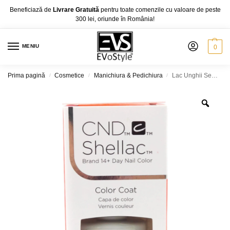
Beneficiază de
Livrare Gratuită
pentru toate comenzile cu valoare de peste
300 lei, oriunde în România!
MENIU
0
Prima pagină
Cosmetice
Manichiura & Pedichiura
Lac Unghii Semipermanent CND Shellac Color Coat Gold VIP Status
/
/
/