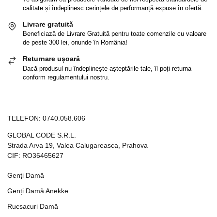
calitate și îndeplinesc cerințele de performanță expuse în ofertă.
Livrare gratuită
Beneficiază de Livrare Gratuită pentru toate comenzile cu valoare
de peste 300 lei, oriunde în România!
Returnare ușoară
Dacă produsul nu îndeplinește așteptările tale, îl poți returna
conform regulamentului nostru.
TELEFON:
0740.058.606
GLOBAL CODE S.R.L.
Strada Arva 19, Valea Calugareasca, Prahova
CIF: RO36465627
Genți Damă
Genți Damă Anekke
Rucsacuri Damă