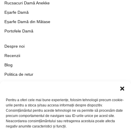
Rucsacuri Damă Anekke
Eșarfe Damă
Eșarfe Damă din Mătase
Portofele Damă
Despre noi
Recenzii
Blog
Politica de retur
Formular de retur
Termeni si conditii
Pentru a oferi cele mai bune experiențe, folosim tehnologii precum cookie-
Politica de Confidențialitate
urile pentru a stoca și/sau accesa informații despre dispozitiv.
Consimțământul pentru aceste tehnologii ne va permite să procesăm date
Politica de cookies
precum comportamentul de navigare sau ID-urile unice pe acest site.
Setări Cookie-uri
Neacordarea consimțământului sau retragerea acestuia poate afecta
negativ anumite caracteristici și funcții.
Contact