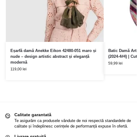
Eșarfă damă Anekke Eikon 42480-051 maro și
Batic Damă Art
nude – design artistic abstract și eleganță
(2024-4#4) | Cu
modernă
59,99
lei
119,00
lei
Calitate garantată
Te asigurăm ca produsele vândute de noi respectă standardele de
calitate și îndeplinesc cerințele de performanță expuse în ofertă.
Livrare gratuită