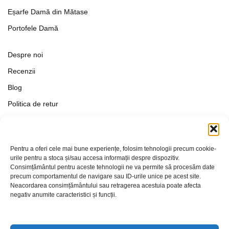
Eșarfe Damă din Mătase
Portofele Damă
Despre noi
Recenzii
Blog
Politica de retur
Formular de retur
Termeni si conditii
Pentru a oferi cele mai bune experiențe, folosim tehnologii precum cookie-
Politica de Confidențialitate
urile pentru a stoca și/sau accesa informații despre dispozitiv.
Consimțământul pentru aceste tehnologii ne va permite să procesăm date
Politica de cookies
precum comportamentul de navigare sau ID-urile unice pe acest site.
Setări Cookie-uri
Neacordarea consimțământului sau retragerea acestuia poate afecta
negativ anumite caracteristici și funcții.
Contact