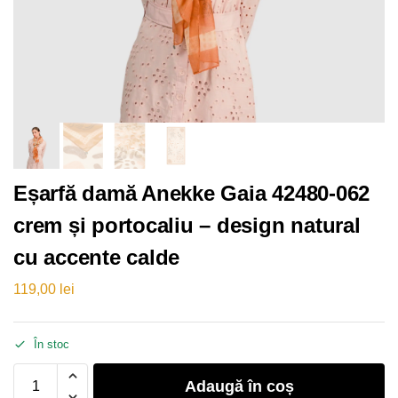
Eșarfă damă Anekke Gaia 42480-062
crem și portocaliu – design natural
cu accente calde
119,00
lei
În stoc
Adaugă în coș