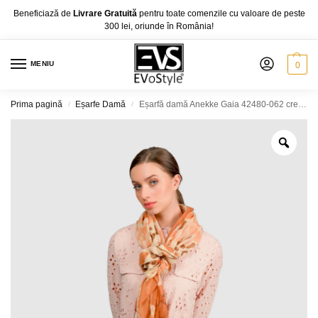
Beneficiază de
Livrare Gratuită
pentru toate comenzile cu valoare de peste
300 lei, oriunde în România!
MENIU
0
Prima pagină
Eșarfe Damă
Eșarfă damă Anekke Gaia 42480-062 crem și portocaliu – design natural cu accente calde
/
/