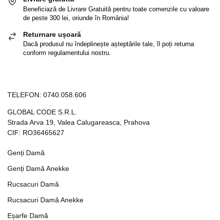
Beneficiază de Livrare Gratuită pentru toate comenzile cu valoare
de peste 300 lei, oriunde în România!
Returnare ușoară
Dacă produsul nu îndeplinește așteptările tale, îl poți returna
conform regulamentului nostru.
TELEFON:
0740.058.606
GLOBAL CODE S.R.L.
Strada Arva 19, Valea Calugareasca, Prahova
CIF: RO36465627
Genți Damă
Genți Damă Anekke
Rucsacuri Damă
Rucsacuri Damă Anekke
Eșarfe Damă