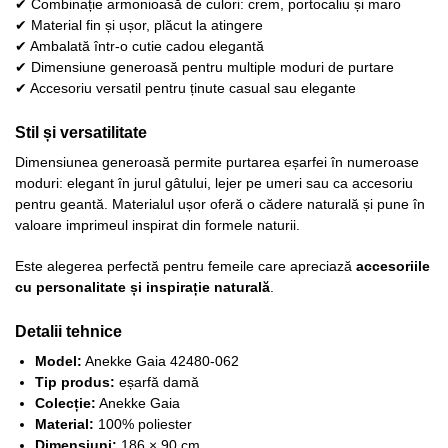
✔ Combinație armonioasă de culori: crem, portocaliu și maro
✔ Material fin și ușor, plăcut la atingere
✔ Ambalată într-o cutie cadou elegantă
✔ Dimensiune generoasă pentru multiple moduri de purtare
✔ Accesoriu versatil pentru ținute casual sau elegante
Stil și versatilitate
Dimensiunea generoasă permite purtarea eșarfei în numeroase
moduri: elegant în jurul gâtului, lejer pe umeri sau ca accesoriu
pentru geantă. Materialul ușor oferă o cădere naturală și pune în
valoare imprimeul inspirat din formele naturii.
Este alegerea perfectă pentru femeile care apreciază
accesoriile
cu personalitate și inspirație naturală
.
Detalii tehnice
Model:
Anekke Gaia 42480-062
Tip produs:
eșarfă damă
Colecție:
Anekke Gaia
Material:
100% poliester
Dimensiuni:
186 × 90 cm