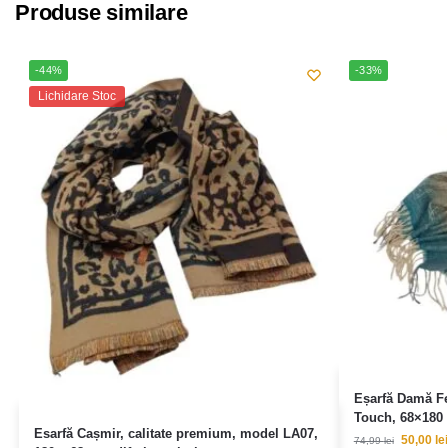
Produse similare
-44%
-33%
Lichidare Stoc
Eșarfă Damă F
Touch, 68×180
Esarfă Cașmir, calitate premium, model LA07,
50,00
lei
74,99
lei