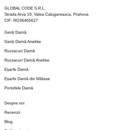
GLOBAL CODE S.R.L.
Strada Arva 19, Valea Calugareasca, Prahova
CIF: RO36465627
Genți Damă
Genți Damă Anekke
Rucsacuri Damă
Rucsacuri Damă Anekke
Eșarfe Damă
Eșarfe Damă din Mătase
Portofele Damă
Despre noi
Recenzii
Blog