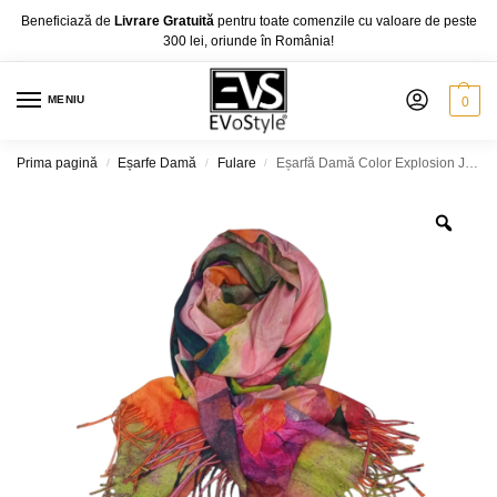
Beneficiază de
Livrare Gratuită
pentru toate comenzile cu valoare de peste
300 lei, oriunde în România!
MENIU
0
Prima pagină
Eșarfe Damă
Fulare
Eșarfă Damă Color Explosion JB30-4 – Cashmere Touch, 70×180 cm
/
/
/