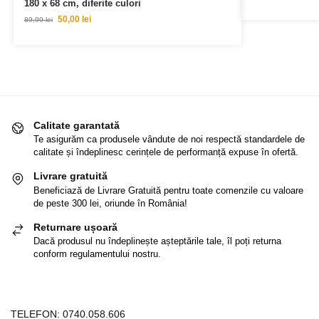
180 x 68 cm, diferite culori
50,00
lei
89,99
lei
Calitate garantată
Te asigurăm ca produsele vândute de noi respectă standardele de
calitate și îndeplinesc cerințele de performanță expuse în ofertă.
Livrare gratuită
Beneficiază de Livrare Gratuită pentru toate comenzile cu valoare
de peste 300 lei, oriunde în România!
Returnare ușoară
Dacă produsul nu îndeplinește așteptările tale, îl poți returna
conform regulamentului nostru.
TELEFON:
0740.058.606