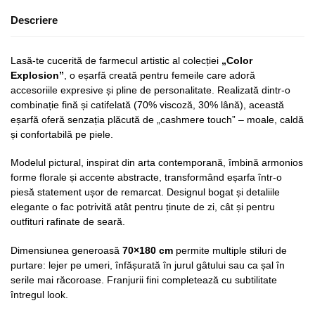
Descriere
Lasă-te cucerită de farmecul artistic al colecției
„Color
Explosion”
, o eșarfă creată pentru femeile care adoră
accesoriile expresive și pline de personalitate. Realizată dintr-o
combinație fină și catifelată (70% viscoză, 30% lână), această
eșarfă oferă senzația plăcută de „cashmere touch” – moale, caldă
și confortabilă pe piele.
Modelul pictural, inspirat din arta contemporană, îmbină armonios
forme florale și accente abstracte, transformând eșarfa într-o
piesă statement ușor de remarcat. Designul bogat și detaliile
elegante o fac potrivită atât pentru ținute de zi, cât și pentru
outfituri rafinate de seară.
Dimensiunea generoasă
70×180 cm
permite multiple stiluri de
purtare: lejer pe umeri, înfășurată în jurul gâtului sau ca șal în
serile mai răcoroase. Franjurii fini completează cu subtilitate
întregul look.