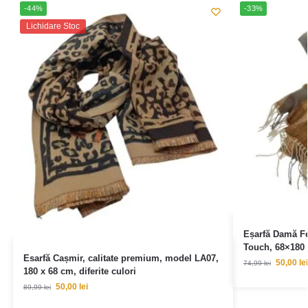
-44%
-33%
Lichidare Stoc
Eșarfă Damă F
Touch, 68×180
Esarfă Cașmir, calitate premium, model LA07,
50,00
lei
74,99
lei
180 x 68 cm, diferite culori
50,00
lei
89,99
lei