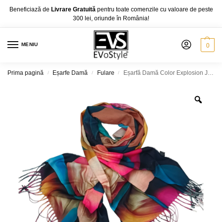
Beneficiază de
Livrare Gratuită
pentru toate comenzile cu valoare de peste
300 lei, oriunde în România!
MENIU
0
Prima pagină
Eșarfe Damă
Fulare
Eșarfă Damă Color Explosion JB36-3 – Cashmere Touch, 70×180 cm
/
/
/