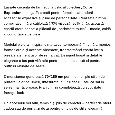
Lasă-te cucerită de farmecul artistic al colecției
„Color
Explosion”
, o eșarfă creată pentru femeile care adoră
accesoriile expresive și pline de personalitate. Realizată dintr-o
combinație fină și catifelată (70% viscoză, 30% lână), această
eșarfă oferă senzația plăcută de „cashmere touch” – moale, caldă
și confortabilă pe piele.
Modelul pictural, inspirat din arta contemporană, îmbină armonios
forme florale și accente abstracte, transformând eșarfa într-o
piesă statement ușor de remarcat. Designul bogat și detaliile
elegante o fac potrivită atât pentru ținute de zi, cât și pentru
outfituri rafinate de seară.
Dimensiunea generoasă
70×180 cm
permite multiple stiluri de
purtare: lejer pe umeri, înfășurată în jurul gâtului sau ca șal în
serile mai răcoroase. Franjurii fini completează cu subtilitate
întregul look.
Un accesoriu versatil, feminin și plin de caracter – perfect de oferit
cadou sau de purtat zi de zi pentru un plus de stil și eleganță.