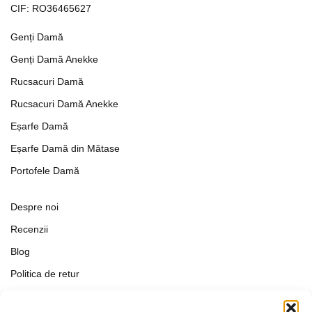
CIF: RO36465627
Genți Damă
Genți Damă Anekke
Rucsacuri Damă
Rucsacuri Damă Anekke
Eșarfe Damă
Eșarfe Damă din Mătase
Portofele Damă
Despre noi
Recenzii
Blog
Politica de retur
Formular de retur