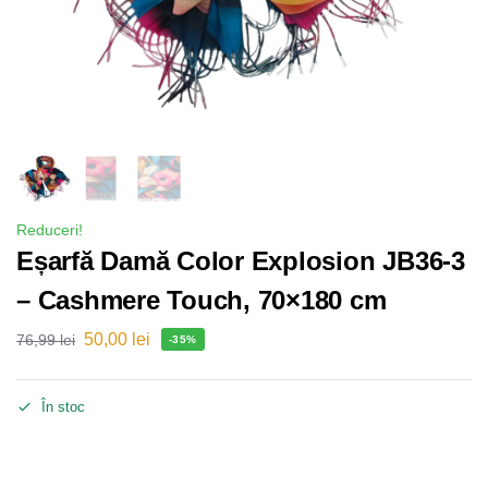
Reduceri!
Eșarfă Damă Color Explosion JB36-3
– Cashmere Touch, 70×180 cm
50,00
lei
76,99
lei
-35%
În stoc