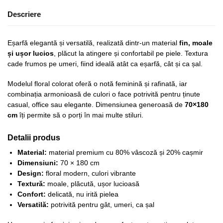
Descriere
Eșarfă elegantă și versatilă, realizată dintr-un material
fin, moale
și ușor lucios
, plăcut la atingere și confortabil pe piele. Textura
cade frumos pe umeri, fiind ideală atât ca eșarfă, cât și ca șal.
Modelul floral colorat oferă o notă feminină și rafinată, iar
combinația armonioasă de culori o face potrivită pentru ținute
casual, office sau elegante. Dimensiunea generoasă de
70×180
cm
îți permite să o porți în mai multe stiluri.
Detalii produs
Material:
material premium cu 80% vâscoză și 20% cașmir
Dimensiuni:
70 × 180 cm
Design:
floral modern, culori vibrante
Textură:
moale, plăcută, ușor lucioasă
Confort:
delicată, nu irită pielea
Versatilă:
potrivită pentru gât, umeri, ca șal