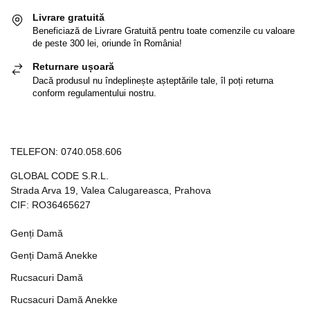
Livrare gratuită
Beneficiază de Livrare Gratuită pentru toate comenzile cu valoare
de peste 300 lei, oriunde în România!
Returnare ușoară
Dacă produsul nu îndeplinește așteptările tale, îl poți returna
conform regulamentului nostru.
TELEFON:
0740.058.606
GLOBAL CODE S.R.L.
Strada Arva 19, Valea Calugareasca, Prahova
CIF: RO36465627
Genți Damă
Genți Damă Anekke
Rucsacuri Damă
Rucsacuri Damă Anekke