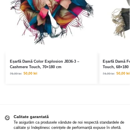
Eșarfă Damă Color Explosion JB36-3 –
Eșarfă Damă F
Cashmere Touch, 70×180 cm
Touch, 68×180
50,00
lei
50,00
lei
76,99
lei
74,99
lei
Calitate garantată
Te asigurăm ca produsele vândute de noi respectă standardele de
calitate și îndeplinesc cerințele de performanță expuse în ofertă.