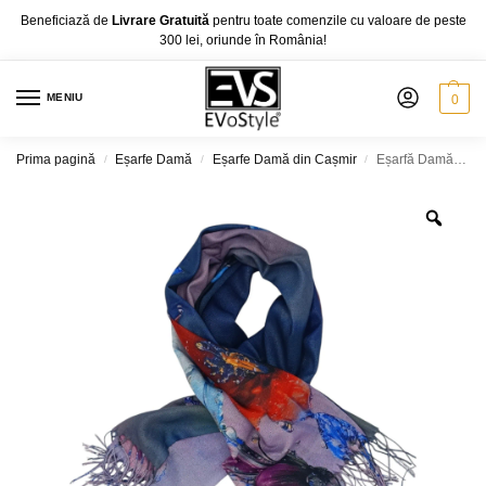
Beneficiază de
Livrare Gratuită
pentru toate comenzile cu valoare de peste
300 lei, oriunde în România!
MENIU
0
Prima pagină
Eșarfe Damă
Eșarfe Damă din Cașmir
Eșarfă Damă Shine Flora – DW11-8, Șal Elegant, dimensiune 70×180 cm
/
/
/