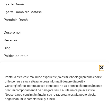
Eșarfe Damă
Eșarfe Damă din Mătase
Portofele Damă
Despre noi
Recenzii
Blog
Politica de retur
Formular de retur
Termeni si conditii
Pentru a oferi cele mai bune experiențe, folosim tehnologii precum cookie-
Politica de Confidențialitate
urile pentru a stoca și/sau accesa informații despre dispozitiv.
Consimțământul pentru aceste tehnologii ne va permite să procesăm date
Politica de cookies
precum comportamentul de navigare sau ID-urile unice pe acest site.
Setări Cookie-uri
Neacordarea consimțământului sau retragerea acestuia poate afecta
negativ anumite caracteristici și funcții.
Contact