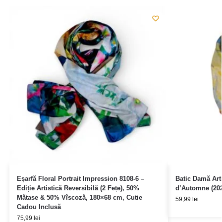
Eșarfă Floral Portrait Impression 8108-6 –
Batic Damă Art
Ediție Artistică Reversibilă (2 Fețe), 50%
d’Automne (202
Mătase & 50% Vîscoză, 180×68 cm, Cutie
59,99
lei
Cadou Inclusă
75,99
lei