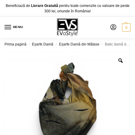
Beneficiază de
Livrare Gratuită
pentru toate comenzile cu valoare de peste
300 lei, oriunde în România!
MENIU
0
Prima pagină
Eșarfe Damă
Eșarfe Damă din Mătase
Batic damă din mătase 100% reversibil – Golden Whisper X11-1 – 70 × 70 cm, Cutie Cadou
/
/
/