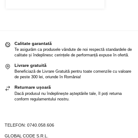
Calitate garantată
Te asigurăm ca produsele vândute de noi respectă standardele de
calitate și îndeplinesc cerințele de performanță expuse în ofertă.
Livrare gratuită
Beneficiază de Livrare Gratuită pentru toate comenzile cu valoare
de peste 300 lei, oriunde în România!
Returnare ușoară
Dacă produsul nu îndeplinește așteptările tale, îl poți returna
conform regulamentului nostru.
TELEFON:
0740.058.606
GLOBAL CODE S.R.L.