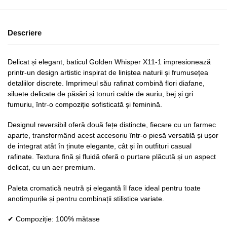
Descriere
Delicat și elegant, baticul Golden Whisper X11-1 impresionează
printr-un design artistic inspirat de liniștea naturii și frumusețea
detaliilor discrete. Imprimeul său rafinat combină flori diafane,
siluete delicate de păsări și tonuri calde de auriu, bej și gri
fumuriu, într-o compoziție sofisticată și feminină.
Designul reversibil oferă două fețe distincte, fiecare cu un farmec
aparte, transformând acest accesoriu într-o piesă versatilă și ușor
de integrat atât în ținute elegante, cât și în outfituri casual
rafinate. Textura fină și fluidă oferă o purtare plăcută și un aspect
delicat, cu un aer premium.
Paleta cromatică neutră și elegantă îl face ideal pentru toate
anotimpurile și pentru combinații stilistice variate.
✔ Compoziție: 100% mătase