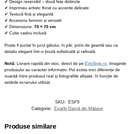
✔ Design reversibil – două fețe distincte
✔ Imprimeu artistic floral cu accente delicate
✔ Textură fină și elegantă
✔ Accesoriu feminin și versatil
✔ Dimensiune:
70 × 70 cm
✔ Cutie cadou inclusă
Poate fi purtat în jurul gâtului, în păr, prins de geantă sau ca
detaliu elegant într-o ținută sofisticată și rafinată.
Notă:
Livrare rapidă din stoc, direct de pe
EVoStyle.ro
. Imaginile
produsului au caracter informativ. Pot exista mici diferențe de
nuanță între produsul real și fotografiile afișate, în funcție de
setările ecranului utilizat.
SKU:
ESF9
Categorie:
Eșarfe Damă din Mătase
Produse similare