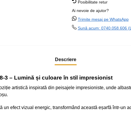
Posibilitate retur
Ai nevoie de ajutor?
Trimite mesaj pe WhatsApp
Sună acum: 0740.058.606 (Lu
Descriere
-3 – Lumină și culoare în stil impresionist
ie artistică inspirată din peisajele impresioniste, unde albastru
oșu.
ă un efect vizual energic, transformând această eșarfă într-un a