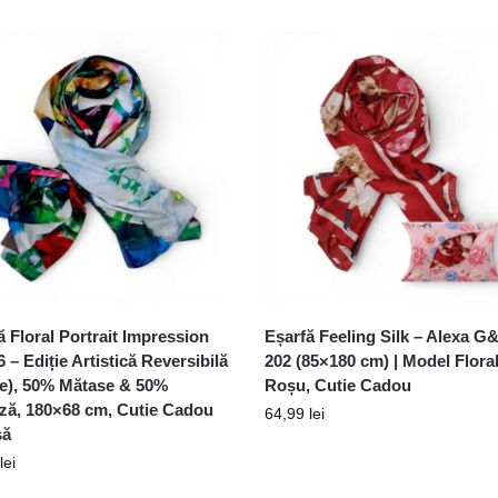
ă Floral Portrait Impression
Eșarfă Feeling Silk – Alexa G
 – Ediție Artistică Reversibilă
202 (85×180 cm) | Model Flora
țe), 50% Mătase & 50%
Roșu, Cutie Cadou
ză, 180×68 cm, Cutie Cadou
64,99
lei
să
lei