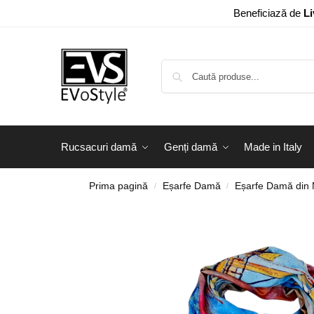
Beneficiază de
Li
Rucsacuri damă
Genți damă
Made in Italy
Prima pagină
Eșarfe Damă
Eșarfe Damă din
/
/