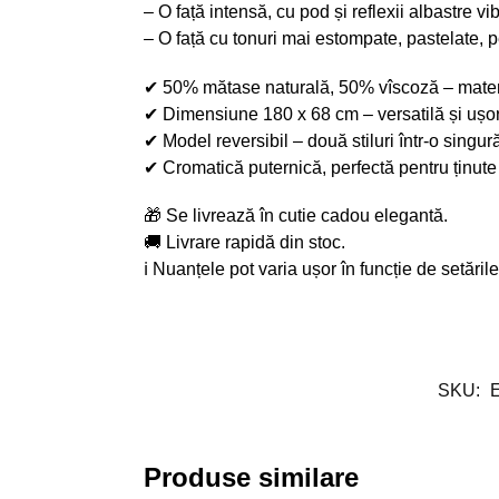
– O față intensă, cu pod și reflexii albastre vi
– O față cu tonuri mai estompate, pastelate, p
✔ 50% mătase naturală, 50% vîscoză – material 
✔ Dimensiune 180 x 68 cm – versatilă și ușor
✔ Model reversibil – două stiluri într-o singur
✔ Cromatică puternică, perfectă pentru ținute
🎁 Se livrează în cutie cadou elegantă.
🚚 Livrare rapidă din stoc.
ℹ Nuanțele pot varia ușor în funcție de setăril
SKU:
Produse similare