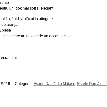
brante
entru un look mai soft și elegant
fin, fluid și plăcut la atingere
 de aranjat
ă piesă
 simple care au nevoie de un accent artistic
e ecranului.
ESF16
Categorii:
Eșarfe Damă din Mătase
,
Eșarfe Damă din