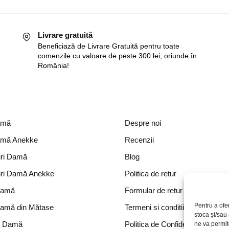
Livrare gratuită
Beneficiază de Livrare Gratuită pentru toate
comenzile cu valoare de peste 300 lei, oriunde în
România!
amă
Despre noi
amă Anekke
Recenzii
ri Damă
Blog
ri Damă Anekke
Politica de retur
Damă
Formular de retur
Pentru a ofe
Damă din Mătase
Termeni si conditii
stoca și/sau
e Damă
Politica de Confidențialitate
ne va permi