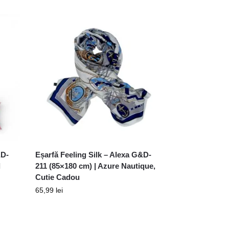
&D-
Eșarfă Feeling Silk – Alexa G&D-
l
211 (85×180 cm) | Azure Nautique,
Cutie Cadou
65,99
lei