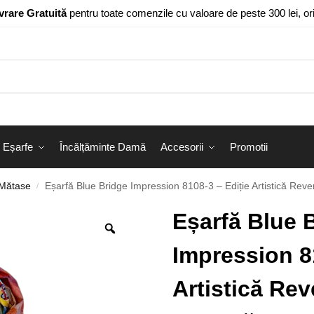
vrare Gratuită
pentru toate comenzile cu valoare de peste 300 lei, o
Eșarfe
Încălțăminte Damă
Accesorii
Promotii
 Mătase
Eșarfă Blue Bridge Impression 8108-3 – Ediție Artistică Reversibilă (2 Fe
/
Eșarfă Blue 
Impression 8
Artistică Reve