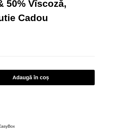
& 50% Vîscoză,
utie Cadou
Adaugă în coș
 EasyBox