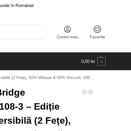
riunde în România!
Caută
Contul meu
Favorite
0,00
lei
0
țe), 50% Mătase & 50% Vîscoză, 180×68 cm Cutie Cadou Inclusă
Bridge
108-3 – Ediție
rsibilă (2 Fețe),